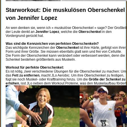
Starworkout: Die muskulösen Oberschenkel
von Jennifer Lopez
An wen denken sie, wenn ich « muskulöse Oberschenkel » sage? Der Großteil
der Leute denkt an
Jennifer Lopez
, welche die
Oberschenkel
in den
Vordergrund gerückt hat.
Was sind die Kennzeichen von perfekten Oberschenkeln?
Das wichtigste Kennzeichen der
Oberschenkel
ist ihre Härte, gefolgt von ihrer
Form und ihrer Größe. Sie müssen ebenfalls glatt sein und frei von Cellulite.
Die Form der Oberschenkel kann verändert oder verbessert werden, denn die
Schenkel bestehen größtenteils aus Muskeln.
Workout für perfekte Oberschenkel:
Es ist nötig, zwei verschiedene Übungen für die Oberschenkel zu machen: Um
das
Fett zu entfernen
, macht JLo Aerobic. Um ihre Oberschenkel zu festigen,
fügt sie noch Muskel- oder Krafttraining hinzu. Um die
Größe der Schenkel zu
erhöhen
, isst JLo neben dem Workout Proteine, was den Muskelaufbau fördert