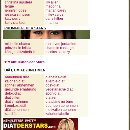
christina aguilera
lily allen
fergie
madonna
jennifer lopez
mariah carey
jessica simpson
miley cyrus
katy perry
paris hilton
kelly clarkson
rihanna
PROMI-DIÄT DER STARS
michelle obama
rania von jordanien
prinzessin letizia
charlotte casiraghi
königin elizabeth II
nicolas sarkozy
♥ ♥
alle Diäten der Stars
DIÄT, UM ABZUNEHMEN
abnehmen diät
diabetes-diät
kalorien diät
allergie-diät
schnell abnehmen
obst-diät
gesunde ernährung
vegetarische diät
detox-diät
sport-diät
diät pillen
diätfrei
diät ernährung
diätpläne im büro
trennkost diät
übungen abnehmen
diät abnehmen
motivation abnehm
stardiät
kalorientabelle