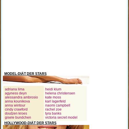
MODEL-DIÄT DER STARS
adriana lima
heidi klum
agyness deyn
helena christensen
alessandra ambrosio
kate moss
anna kounikova
karl lagerfeld
anna wintour
naomi campbell
cindy crawford
rachel zoe
doutzen kroes
tyra banks
gisele bundchen
victoria secret model
HOLLYWOOD-DIÄT DER STARS