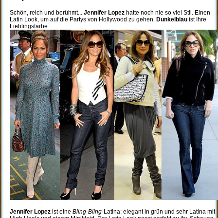
Schön, reich und berühmt...
Jennifer Lopez
hatte noch nie so viel Stil. Einen
Latin Look, um auf die Partys von Hollywood zu gehen.
Dunkelblau
ist Ihre
Lieblingsfarbe.
Jennifer Lopez
ist eine
Bling-Bling
-Latina: elegant in grün und sehr Latina mit