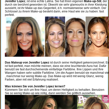
Jennifer Lopez
, ist eine echte Latina. Sie hat ihren eigenen
Make-up-Stil
, der
durch sie berühmt geworden ist. Obwohl sie sehr glamourös in ihrer Kleidung
aussieht, ist ihr Make-up das Gegenteil, d.h. normalerweise sehr einfach. Der
Schlüssel zu ihrem Make-up besteht darin, eine Haut wie sie zu haben: fast
perfekt.
Das Makeup von Jennifer Lopez
ist durch seine Helligkeit gekennzeichnet. Es
ist fast perfekt, man möchte meinen, dass sie eine leuchtende Aura hat. Dafür
benutzt sie fast durchscheinende einfarbige Farbtöne. Ihre Lippen und Ihre
Wangen haben sehr subtile Farbtöne. Um die Augen benutzt sie manchmal vie
, manchmal nur wenig Make-up. Das Make-up wird mit wenig Glanz, wenig
Farben, aber mit viel Erfahrung realisiert.
Was können Sie von Jennifer Lopez lernen?
Kümmern Sie sich um Ihre Haut, um deren Helligkeit zu behalten. Benutzen
Sie so wenig Make-up wie nötig, dann werden Sie göttlich aussehen.