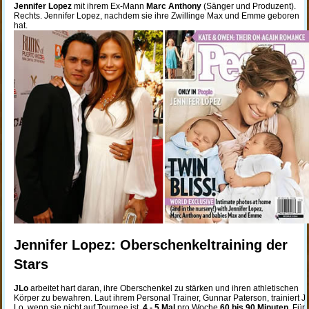
Jennifer Lopez
mit ihrem Ex-Mann
Marc Anthony
(Sänger und Produzent).
Rechts. Jennifer Lopez, nachdem sie ihre Zwillinge Max und Emme geboren
hat.
Jennifer Lopez: Oberschenkeltraining der
Stars
JLo
arbeitet hart daran, ihre Oberschenkel zu stärken und ihren athletischen
Körper zu bewahren. Laut ihrem Personal Trainer, Gunnar Paterson, trainiert J
Lo, wenn sie nicht auf Tournee ist,
4 - 5 Mal
pro Woche
60 bis 90 Minuten
. Für