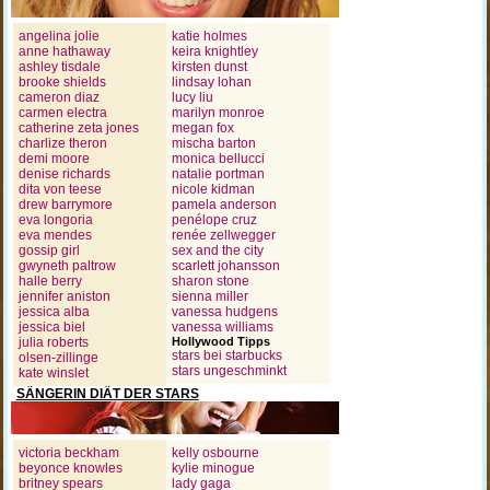
angelina jolie
katie holmes
anne hathaway
keira knightley
ashley tisdale
kirsten dunst
brooke shields
lindsay lohan
cameron diaz
lucy liu
carmen electra
marilyn monroe
catherine zeta jones
megan fox
charlize theron
mischa barton
demi moore
monica bellucci
denise richards
natalie portman
dita von teese
nicole kidman
drew barrymore
pamela anderson
eva longoria
penélope cruz
eva mendes
renée zellwegger
gossip girl
sex and the city
gwyneth paltrow
scarlett johansson
halle berry
sharon stone
jennifer aniston
sienna miller
jessica alba
vanessa hudgens
jessica biel
vanessa williams
julia roberts
Hollywood Tipps
stars bei starbucks
olsen-zillinge
stars ungeschminkt
kate winslet
SÄNGERIN DIÄT DER STARS
victoria beckham
kelly osbourne
beyonce knowles
kylie minogue
britney spears
lady gaga