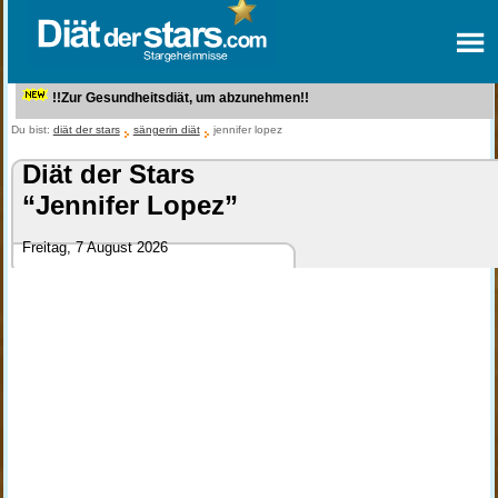
!!Zur Gesundheitsdiät, um abzunehmen!!
Du bist:
diät der stars
sängerin diät
jennifer lopez
Diät der Stars
“Jennifer Lopez”
Freitag, 7 August 2026