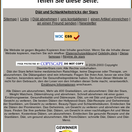
Teilen Sie diese Seite:
Diät und Schlankheitstricks der Stars
Sitemap
|
Links
|
Diät abnehmen
|
uns kontaktieren
|
einen Artikel einreichen
|
an einen Freund senden
|
Newsletter
Die Website ist gegen illegales Kopieren ihrer Inhalte geschützt. Wenn Sie die Inhalte dieser
Website kopieren, machen Sie sich strafbar. [
Datenschutzerklärung
]
Celebrity diets
|
Dietas
famosas
|
Régime de stars
© 2026-2003 Copyright
DiaetderStars.com. Alle Rechte vorbehalten.
Diät der Stars liefert keine medizinischen Ratschläge, keine Diagnose oder Therapie, um
abzunehmen. Die Diätangaben sind rein informativ. Fragen Sie Ihren Arzt, bevor sie eine Diät
machen, besonders wenn Sie Gesundheitsprobleme haben. Der Autor dieser Website ist
nicht für den Gebrauch, den der Leser von den Inhalten dieser Seite macht, verantwortlich.
Ernährung Informationen
anschauen.
Alle Diäten um abzunehmen, Mehr als 400 Gratisdiäten, um abzunehmen: Diät der Stars,
Weight Watchers, Diäternährung und abnehmen. Schnell abnehmen mit einer guten
Ernährungsweise. Gesundheitsdiät und Diätrezepte. Diät, um mit Diät und guter Ernährung
Gewicht zu verlieren. Die besten Diäten der Hollywood-Stars. Diät-Rezepte und Geheimnisse
der Stardiäten, um Gewicht zu verlieren. Beauty-Tipps und Schlankheitskuren. Entdecken Sie
die Diäten der Prominenten. Das Geheimnis, um Gewicht zu verlieren und abnehmen wie die
Stars. Finden Sie Ihre perfekte Diät. Diäten, um Gewicht in einer nachhaltigen Art und Weise
zu verlieren. Kostenlose Diäten, um abzunehmen. Entdecken Sie gesunde Rezepte und die
Stardiäten. Diät, um gesund abzunehmen. Alle Promi-Diäten: schnelle Diät, Diäten und Diät-
Menü.