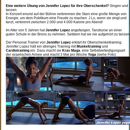
Eine weitere Übung von Jennifer Lopez für ihre Oberschenkel?
Singen und
tanzen.
In Konzert enund auf der Bühne verbrennen die Stars eine große Menge von
Energie, um dem Publikum eine Freude zu machen. J Lo, wenn sie singt und
tanzt, verbrennt zwischen 2.000 und 4.000 Kalorie pro Abend!
Im Alter von 5 Jahren hat
Jennifer Lopez
angefangen, Tanzkurse an einer
guten Schule in der Bronx zu nehmen. Seitdem hat sie nie aufgehört zu tanzen
Der Personal Trainer von
Jennifer Lopez
erklärt ihr Oberschenkeltraining:
Jennifer Lopez hält ein strenges Training mit
Muskeltraining
und
Cardiotraining
ein. Dazu macht sie
Krav Maga
, eine Selbstverteidigungsart
der israelischen Armee und macht 3 Mal pro Woche
Yoga
(siehe Foto):