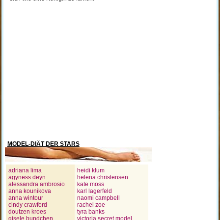
MODEL-DIÄT DER STARS
adriana lima
heidi klum
agyness deyn
helena christensen
alessandra ambrosio
kate moss
anna kounikova
karl lagerfeld
anna wintour
naomi campbell
cindy crawford
rachel zoe
doutzen kroes
tyra banks
gisele bundchen
victoria secret model