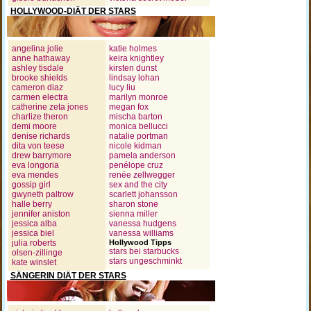
HOLLYWOOD-DIÄT DER STARS
angelina jolie
katie holmes
anne hathaway
keira knightley
ashley tisdale
kirsten dunst
brooke shields
lindsay lohan
cameron diaz
lucy liu
carmen electra
marilyn monroe
catherine zeta jones
megan fox
charlize theron
mischa barton
demi moore
monica bellucci
denise richards
natalie portman
dita von teese
nicole kidman
drew barrymore
pamela anderson
eva longoria
penélope cruz
eva mendes
renée zellwegger
gossip girl
sex and the city
gwyneth paltrow
scarlett johansson
halle berry
sharon stone
jennifer aniston
sienna miller
jessica alba
vanessa hudgens
jessica biel
vanessa williams
julia roberts
Hollywood Tipps
stars bei starbucks
olsen-zillinge
stars ungeschminkt
kate winslet
SÄNGERIN DIÄT DER STARS