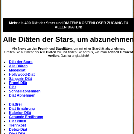
Mehr als 400 Diät der Stars und DIÄTEN! KOSTENLOSER ZUGANG ZU
ALLEN DIÄTEN!
Alle Diäten der Stars, um abzunehme
Alle News zu den
Promi
- und
Stardiäten
, um mit einer
Stardiät
abzunehmen.
Greifen Sie auf mehr als
400 Diäten
zu und finden Sie heraus, wie man
schnell Gewicht
verliert
. Das ist unglaublich!
Diät der Stars
Alle Diäten
Modeldiät
Hollywood-Diät
Sängerin Diät
Promi-Diät
Diät
Schnell abnehmen
Diät Abnehmen
Diätfrei
Diät Ernährung
Kalorien Diät
Gesunde Ernährung
Diät Pillen
Trennkost
Detox-Diät
Obst-Diät