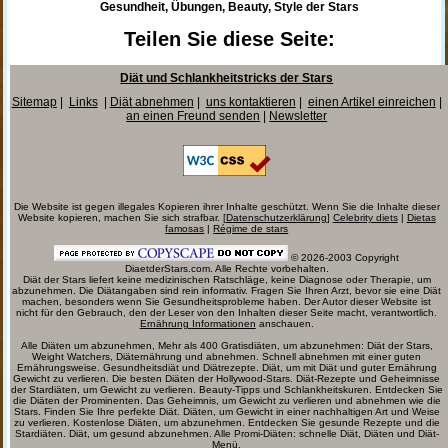
Gesundheit, Übungen, Beauty, Style der Stars
Teilen Sie diese Seite:
Diät und Schlankheitstricks der Stars
Sitemap
|
Links
|
Diät abnehmen
|
uns kontaktieren
|
einen Artikel einreichen
|
an einen Freund senden
|
Newsletter
Die Website ist gegen illegales Kopieren ihrer Inhalte geschützt. Wenn Sie die Inhalte dieser
Website kopieren, machen Sie sich strafbar. [
Datenschutzerklärung
]
Celebrity diets
|
Dietas
famosas
|
Régime de stars
© 2026-2003 Copyright
DiaetderStars.com. Alle Rechte vorbehalten.
Diät der Stars liefert keine medizinischen Ratschläge, keine Diagnose oder Therapie, um
abzunehmen. Die Diätangaben sind rein informativ. Fragen Sie Ihren Arzt, bevor sie eine Diät
machen, besonders wenn Sie Gesundheitsprobleme haben. Der Autor dieser Website ist
nicht für den Gebrauch, den der Leser von den Inhalten dieser Seite macht, verantwortlich.
Ernährung Informationen
anschauen.
Alle Diäten um abzunehmen, Mehr als 400 Gratisdiäten, um abzunehmen: Diät der Stars,
Weight Watchers, Diäternährung und abnehmen. Schnell abnehmen mit einer guten
Ernährungsweise. Gesundheitsdiät und Diätrezepte. Diät, um mit Diät und guter Ernährung
Gewicht zu verlieren. Die besten Diäten der Hollywood-Stars. Diät-Rezepte und Geheimnisse
der Stardiäten, um Gewicht zu verlieren. Beauty-Tipps und Schlankheitskuren. Entdecken Sie
die Diäten der Prominenten. Das Geheimnis, um Gewicht zu verlieren und abnehmen wie die
Stars. Finden Sie Ihre perfekte Diät. Diäten, um Gewicht in einer nachhaltigen Art und Weise
zu verlieren. Kostenlose Diäten, um abzunehmen. Entdecken Sie gesunde Rezepte und die
Stardiäten. Diät, um gesund abzunehmen. Alle Promi-Diäten: schnelle Diät, Diäten und Diät-
Menü.