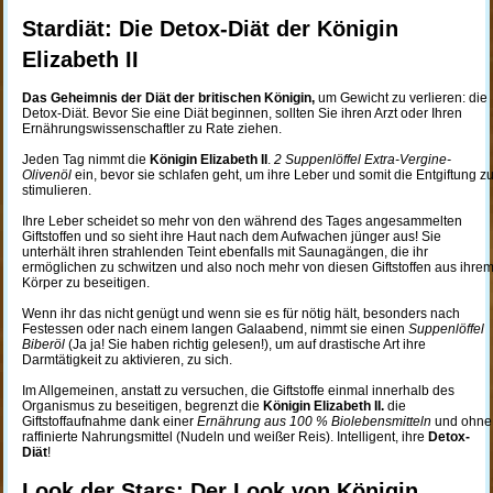
Stardiät: Die Detox-Diät der Königin
Elizabeth II
Das Geheimnis der Diät der britischen Königin,
um Gewicht zu verlieren: die
Detox-Diät. Bevor Sie eine Diät beginnen, sollten Sie ihren Arzt oder Ihren
Ernährungswissenschaftler zu Rate ziehen.
Jeden Tag nimmt die
Königin Elizabeth II
.
2 Suppenlöffel Extra-Vergine-
Olivenöl
ein, bevor sie schlafen geht, um ihre Leber und somit die Entgiftung z
stimulieren.
Ihre Leber scheidet so mehr von den während des Tages angesammelten
Giftstoffen und so sieht ihre Haut nach dem Aufwachen jünger aus! Sie
unterhält ihren strahlenden Teint ebenfalls mit Saunagängen, die ihr
ermöglichen zu schwitzen und also noch mehr von diesen Giftstoffen aus ihre
Körper zu beseitigen.
Wenn ihr das nicht genügt und wenn sie es für nötig hält, besonders nach
Festessen oder nach einem langen Galaabend, nimmt sie einen
Suppenlöffel
Biberöl
(Ja ja! Sie haben richtig gelesen!), um auf drastische Art ihre
Darmtätigkeit zu aktivieren, zu sich.
Im Allgemeinen, anstatt zu versuchen, die Giftstoffe einmal innerhalb des
Organismus zu beseitigen, begrenzt die
Königin Elizabeth II.
die
Giftstoffaufnahme dank einer
Ernährung aus 100 % Biolebensmitteln
und ohne
raffinierte Nahrungsmittel (Nudeln und weißer Reis). Intelligent, ihre
Detox-
Diät
!
Look der Stars: Der Look von Königin