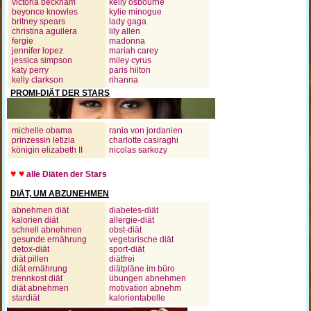
victoria beckham
kelly osbourne
beyonce knowles
kylie minogue
britney spears
lady gaga
christina aguilera
lily allen
fergie
madonna
jennifer lopez
mariah carey
jessica simpson
miley cyrus
katy perry
paris hilton
kelly clarkson
rihanna
PROMI-DIÄT DER STARS
michelle obama
rania von jordanien
prinzessin letizia
charlotte casiraghi
königin elizabeth II
nicolas sarkozy
♥ ♥
alle Diäten der Stars
DIÄT, UM ABZUNEHMEN
abnehmen diät
diabetes-diät
kalorien diät
allergie-diät
schnell abnehmen
obst-diät
gesunde ernährung
vegetarische diät
detox-diät
sport-diät
diät pillen
diätfrei
diät ernährung
diätpläne im büro
trennkost diät
übungen abnehmen
diät abnehmen
motivation abnehm
stardiät
kalorientabelle