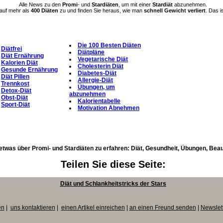
Alle News zu den
Promi
- und
Stardiäten
, um mit einer
Stardiät
abzunehmen.
 auf mehr als
400 Diäten
zu und finden Sie heraus, wie man
schnell Gewicht verliert
. Das i
Die 100 Besten Diäten
Diätfrei
Diätpläne
Diät Ernährung
Vegetarische Diät
Kalorien Diät
Cholesterin Diät
Gesunde Ernährung
Diabetes-Diät
Diät Pillen
Allergie-Diät
Trennkost
Übungen, um
Detox-Diät
abzunehmen
Obst-Diät
Kalorientabelle
Sport-Diät
Motivation Abnehmen
etwas über Promi- und Stardiäten zu erfahren: Diät, Gesundheit, Übungen, Beaut
Teilen Sie diese Seite:
Diät und Schlankheitstricks der Stars
en
|
uns kontaktieren
|
einen Artikel einreichen
|
an einen Freund senden
|
Newslet