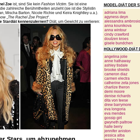
el Zoe
ist, sind Sie kein
Fashion Victim
. Sie ist eine
MODEL-DIÄT DER 
e zahlreiche Berühmtheiten anzieht (sie ist die Stylistin
adriana lima
, Mischa Barton, Nicole Richie und Keira Knightley u.a.).
agyness deyn
how „
The Rachel Zoe Project
“.
alessandra ambrosi
re Stardiät kennenzulernen?
Diät, um Gewicht zu verlieren:
anna kounikova
anna wintour
cindy crawford
doutzen kroes
gisele bundchen
HOLLYWOOD-DIÄT 
angelina jolie
anne hathaway
ashley tisdale
brooke shields
cameron diaz
carmen electra
catherine zeta jones
charlize theron
demi moore
denise richards
dita von teese
drew barrymore
eva longoria
eva mendes
gossip girl
gwyneth paltrow
halle berry
jennifer aniston
jessica alba
der Stars, um abzunehmen
jessica biel