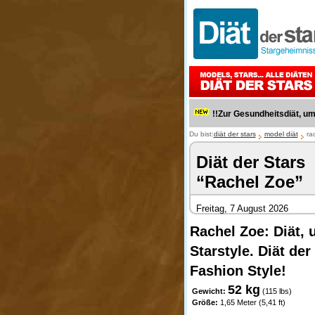
!!Zur Gesundheitsdiät, u
Du bist:
diät der stars
model diät
rac
Diät der Stars
“Rachel Zoe”
Freitag, 7 August 2026
Rachel Zoe: Diät, 
Starstyle. Diät de
Fashion Style!
52 kg
Gewicht:
(115 lbs)
Größe:
1,65 Meter (5,41 ft)