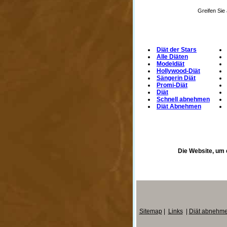
Greifen Sie
Diät der Stars
Alle Diäten
Modeldiät
Hollywood-Diät
Sängerin Diät
Promi-Diät
Diät
Schnell abnehmen
Diät Abnehmen
Die Website, um 
Sitemap
|
Links
|
Diät abnehm