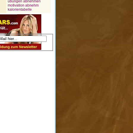
übungen abnehmen
motivation abnehm
kalorientabelle