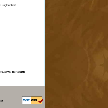
st unglaublich!
y, Style der Stars
ter