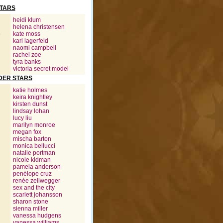
STARS
heidi klum
helena christensen
o
kate moss
karl lagerfeld
naomi campbell
rachel zoe
tyra banks
victoria secret model
DER STARS
katie holmes
keira knightley
kirsten dunst
lindsay lohan
lucy liu
marilyn monroe
megan fox
mischa barton
monica bellucci
natalie portman
nicole kidman
pamela anderson
penélope cruz
renée zellwegger
sex and the city
scarlett johansson
sharon stone
sienna miller
vanessa hudgens
vanessa williams