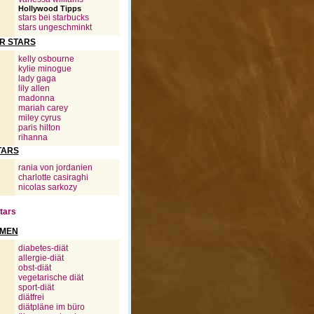
Hollywood Tipps
stars bei starbucks
stars ungeschminkt
R STARS
kelly osbourne
kylie minogue
lady gaga
lily allen
madonna
mariah carey
miley cyrus
paris hilton
rihanna
TARS
rania von jordanien
charlotte casiraghi
nicolas sarkozy
Stars
HMEN
diabetes-diät
allergie-diät
obst-diät
vegetarische diät
sport-diät
diätfrei
diätpläne im büro