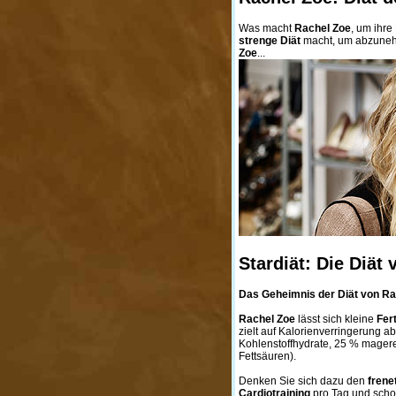
Was macht
Rachel Zoe
, um ihre
strenge Diät
macht, um abzune
Zoe
...
Stardiät: Die Diä
Das Geheimnis der Diät von Ra
Rachel Zoe
lässt sich kleine
Fer
zielt auf Kalorienverringerung ab
Kohlenstoffhydrate, 25 % magere
Fettsäuren).
Denken Sie sich dazu den
frene
Cardiotraining
pro Tag und schon