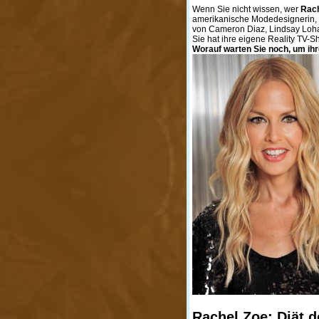
Wenn Sie nicht wissen, wer
Rach
amerikanische Modedesignerin, di
von Cameron Diaz, Lindsay Lohan
Sie hat ihre eigene Reality TV-S
Worauf warten Sie noch, um ih
Rachel Zoe: Diät 