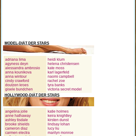
MODEL-DIÄT DER STARS
adriana lima
heidi klum
agyness deyn
helena christensen
alessandra ambrosio
kate moss
anna kounikova
karl lagerfeld
anna wintour
naomi campbell
cindy crawford
rachel zoe
doutzen kroes
tyra banks
gisele bundchen
victoria secret model
HOLLYWOOD-DIÄT DER STARS
angelina jolie
katie holmes
anne hathaway
keira knightley
ashley tisdale
kirsten dunst
brooke shields
lindsay lohan
cameron diaz
lucy liu
carmen electra
marilyn monroe