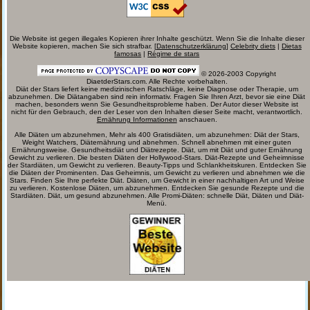
Die Website ist gegen illegales Kopieren ihrer Inhalte geschützt. Wenn Sie die Inhalte dieser
Website kopieren, machen Sie sich strafbar. [
Datenschutzerklärung
]
Celebrity diets
|
Dietas
famosas
|
Régime de stars
© 2026-2003 Copyright
DiaetderStars.com. Alle Rechte vorbehalten.
Diät der Stars liefert keine medizinischen Ratschläge, keine Diagnose oder Therapie, um
abzunehmen. Die Diätangaben sind rein informativ. Fragen Sie Ihren Arzt, bevor sie eine Diät
machen, besonders wenn Sie Gesundheitsprobleme haben. Der Autor dieser Website ist
nicht für den Gebrauch, den der Leser von den Inhalten dieser Seite macht, verantwortlich.
Ernährung Informationen
anschauen.
Alle Diäten um abzunehmen, Mehr als 400 Gratisdiäten, um abzunehmen: Diät der Stars,
Weight Watchers, Diäternährung und abnehmen. Schnell abnehmen mit einer guten
Ernährungsweise. Gesundheitsdiät und Diätrezepte. Diät, um mit Diät und guter Ernährung
Gewicht zu verlieren. Die besten Diäten der Hollywood-Stars. Diät-Rezepte und Geheimnisse
der Stardiäten, um Gewicht zu verlieren. Beauty-Tipps und Schlankheitskuren. Entdecken Sie
die Diäten der Prominenten. Das Geheimnis, um Gewicht zu verlieren und abnehmen wie die
Stars. Finden Sie Ihre perfekte Diät. Diäten, um Gewicht in einer nachhaltigen Art und Weise
zu verlieren. Kostenlose Diäten, um abzunehmen. Entdecken Sie gesunde Rezepte und die
Stardiäten. Diät, um gesund abzunehmen. Alle Promi-Diäten: schnelle Diät, Diäten und Diät-
Menü.