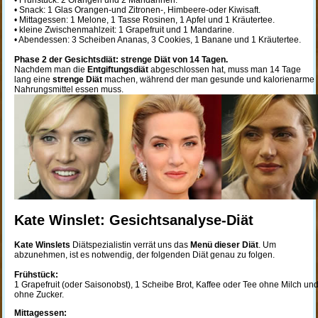
• Frühstück: 2 Orangen und 2 Mandarinen.
• Snack: 1 Glas Orangen-und Zitronen-, Himbeere-oder Kiwisaft.
• Mittagessen: 1 Melone, 1 Tasse Rosinen, 1 Apfel und 1 Kräutertee.
• kleine Zwischenmahlzeit: 1 Grapefruit und 1 Mandarine.
• Abendessen: 3 Scheiben Ananas, 3 Cookies, 1 Banane und 1 Kräutertee.
Phase 2 der Gesichtsdiät: strenge Diät von 14 Tagen.
Nachdem man die
Entgiftungsdiät
abgeschlossen hat, muss man 14 Tage
lang eine
strenge Diät
machen, während der man gesunde und kalorienarme
Nahrungsmittel essen muss.
Kate Winslet: Gesichtsanalyse-Diät
Kate Winslets
Diätspezialistin verrät uns das
Menü dieser Diät
. Um
abzunehmen, ist es notwendig, der folgenden Diät genau zu folgen.
Frühstück:
1 Grapefruit (oder Saisonobst), 1 Scheibe Brot, Kaffee oder Tee ohne Milch un
ohne Zucker.
Mittagessen: