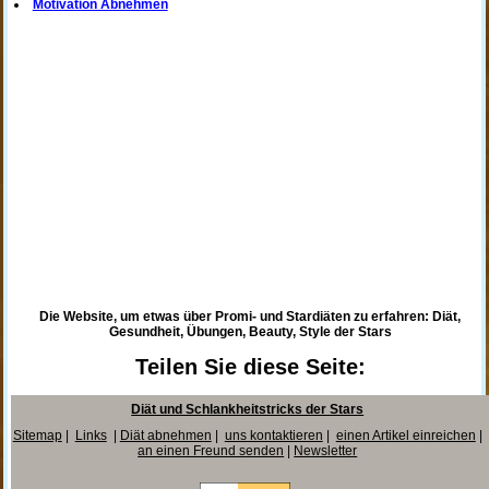
Motivation Abnehmen
Die Website, um etwas über Promi- und Stardiäten zu erfahren: Diät,
Gesundheit, Übungen, Beauty, Style der Stars
Teilen Sie diese Seite:
Diät und Schlankheitstricks der Stars
Sitemap
|
Links
|
Diät abnehmen
|
uns kontaktieren
|
einen Artikel einreichen
|
an einen Freund senden
|
Newsletter