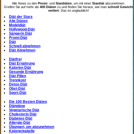
Alle News zu den
Promi
- und
Stardiäten
, um mit einer
Stardiät
abzunehmen.
Greifen Sie auf mehr als
400 Diäten
zu und finden Sie heraus, wie man
schnell Gewicht
verliert
. Das ist unglaublich!
Diät der Stars
Alle Diäten
Modeldiät
Hollywood-Diät
Sängerin Diät
Promi-Diät
Diät
Schnell abnehmen
Diät Abnehmen
Diätfrei
Diät Ernährung
Kalorien Diät
Gesunde Ernährung
Diät Pillen
Trennkost
Detox-Diät
Obst-Diät
Sport-Diät
Die 100 Besten Diäten
Diätpläne
Vegetarische Diät
Cholesterin Diät
Diabetes-Diät
Allergie-Diät
Übungen, um abzunehmen
Kalorientabelle