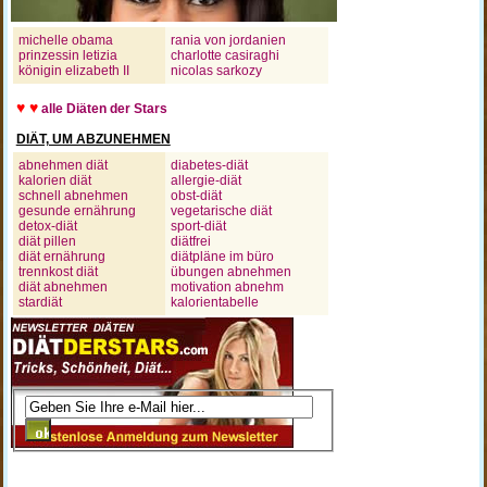
michelle obama
rania von jordanien
prinzessin letizia
charlotte casiraghi
königin elizabeth II
nicolas sarkozy
♥ ♥
alle Diäten der Stars
DIÄT, UM ABZUNEHMEN
abnehmen diät
diabetes-diät
kalorien diät
allergie-diät
schnell abnehmen
obst-diät
gesunde ernährung
vegetarische diät
detox-diät
sport-diät
diät pillen
diätfrei
diät ernährung
diätpläne im büro
trennkost diät
übungen abnehmen
diät abnehmen
motivation abnehm
stardiät
kalorientabelle