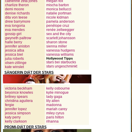
catherine zeta jones
megan fox
charlize theron
mischa barton
demi moore
monica bellucci
denise richards
natalie portman
dita von teese
nicole kidman
drew barrymore
pamela anderson
eva longoria
penélope cruz
eva mendes
renée zellwegger
gossip girl
sex and the city
gwyneth paltrow
scarlett johansson
halle berry
sharon stone
jennifer aniston
sienna miller
jessica alba
vanessa hudgens
jessica biel
vanessa williams
julia roberts
Hollywood Tipps
stars bei starbucks
olsen-zillinge
stars ungeschminkt
kate winslet
SÄNGERIN DIÄT DER STARS
victoria beckham
kelly osbourne
beyonce knowles
kylie minogue
britney spears
lady gaga
christina aguilera
lily allen
fergie
madonna
jennifer lopez
mariah carey
jessica simpson
miley cyrus
katy perry
paris hilton
kelly clarkson
rihanna
PROMI-DIÄT DER STARS