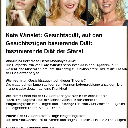
Kate Winslet: Gesichtsdiät, auf den
Gesichtszügen basierende Diät:
faszinierende Diät der Stars!
Worauf basiert diese Gesichtsanalyse-Diät?
Die Diätpezialistin von
Kate Winslet
behauptet, dass der Organismus 12
wesentliche Mineralien braucht, um richtig zu funktionieren: Das ist die
Theorie
der Gesichtsanalyse
.
Wie liest man Gesichtszüge nach dieser Theorie?
Die waagrechten Linien auf der Stirn können Leberprobleme anzeigen. Die
Tränensäcke deuten auf eine Krankheit hin.
Wie nimmt man mit der Gesichtsanalyse von Kate Winslet ab?
Nach der Diagnostik hat die Diätspezialistin
Kate Winslet
einen
Entgiftungsplan
von 2 Tagen und 1
strenge Diä
t von zwei Wochen aufgestellt.
Im Folgenden finden Sie die Details:
Phase 1 der Gesichtsdiät: 2 Tage Entgiftungsdiät.
Um den Stoffwechsel zu aktivieren und angesammelte Giftstoffe zu beseitigen: