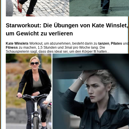
Starworkout: Die Übungen von Kate Winslet,
um Gewicht zu verlieren
Kate Winslets
Workout, um abzunehmen, besteht darin zu
tanzen
,
Pilates
und
Fitness
zu machen, 1,5 Stunden und 3mal pro Woche lang. Die
Schauspielerin sagt, dass dies ideal sei, um den Körper fit halten...