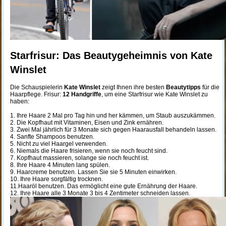
Starfrisur: Das Beautygeheimnis von Kate
Winslet
Die Schauspielerin
Kate Winslet
zeigt Ihnen ihre besten
Beautytipps
für die
Haarpflege. Frisur:
12 Handgriffe
, um eine Starfrisur wie Kate Winslet zu
haben:
1. Ihre Haare 2 Mal pro Tag hin und her kämmen, um Staub auszukämmen.
2. Die Kopfhaut mit Vitaminen, Eisen und Zink ernähren.
3. Zwei Mal jährlich für 3 Monate sich gegen Haarausfall behandeln lassen.
4. Sanfte Shampoos benutzen.
5. Nicht zu viel Haargel verwenden.
6. Niemals die Haare frisieren, wenn sie noch feucht sind.
7. Kopfhaut massieren, solange sie noch feucht ist.
8. Ihre Haare 4 Minuten lang spülen.
9. Haarcreme benutzen. Lassen Sie sie 5 Minuten einwirken.
10. Ihre Haare sorgfältig trocknen.
11.Haaröl benutzen. Das ermöglicht eine gute Ernährung der Haare.
12. Ihre Haare alle 3 Monate 3 bis 4 Zentimeter schneiden lassen.