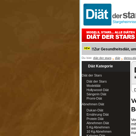
!!Zur Gesundheitsdiät, u
Du bist:
diät der stars
diät
detox-di
Diät Kategorie
Diät der Stars
Diät der Stars
Modeldiät
D
Hollywood-Diät
Sängerin Diät
Promi-Diät
V
Abnehmen Diät
B
Dukan-Diät
Ernährung Diät
Protein Diät
Ver
Abnehmen Diät
mi
5 Kg Abnehmen
wen
10 Kg Abnehmen
nu
Kalorien Diät