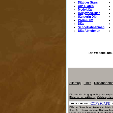
Diät der Stars
Alle Diäten
Modeldiät
Hollywood-Diät
Sängerin Diät
Promi-Diät
Diät
Schnell abnehmen
Diät Abnehmen
Die Website, um 
Sitemap
|
Links
|
Diät abnehm
Die Website ist gegen illegales Kopie
[
Datenschutzerklärung
]
Celebrity diet
Diät der Stars liefert keine medizin
Ihren Arzt, bevor sie eine Diät mach
Leser von den Inhalten dieser Seite 