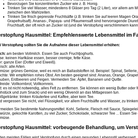
Bevorzugen Sie konzentrierten Zucker wie z. B. Honig.
Trinken Sie viel Wasser, mindestens 8 Gläser pro Tag (2 Liter), vor allem am
zwischen den Mahlzeiten.
Trinken Sie frisch gepresste Fruchtsäfte (z.B. trinken Sie auf leeren Magen Or
Grapefruitsaft). Ananas-, Papaya- und Pflaumensaft sind hervorragende Diuret
Fruchtsaft, der oft reich an Zucker ist (und die Verstopfung verschlimmern kann
rstopfung Hausmittel: Empfehlenswerte Lebensmittel im Fa
i Verstopfung sollten Sie die Aufnahme dieser Lebensmittel erhöhen:
lch:
am besten Vollmilch. Essen Sie auch Fruchtjoghurts.
se: keinen Hartkäse essen, besser cremige, fette Käse.
r: ganze Eier (Dotter und Eiweiß).
isch: alle Arten.
üse: grünes Gemüse, weil es reich an Ballaststoffen ist. Beispiel: Spinat, Sellerie
üchte: Wir empfehlen rohes Obst. Am besten geeignet sind: Ananas, Orange, Grapefr
auben, Erdbeeren und Feigen. Vermeiden Sie: Äpfel, Bananen und Quitte.
reide: Vollkornbrot, Vollkornreis.
t: es ist nicht notwendig, alles Fett zu entfernen. Sie können ein wenig Butter oder
ühstück und zum Snack) und ein wenig Olivenöl an das Mittagessen tun.
ßgetränke: trinken Kräutertee und Kaffee, aber kein Tee.
 vergessen Sie nicht, viel Flüssigkeit, vor allem Fruchtsäfte und Wasser, zu trinken
rmeiden Sie bestimmte Nahrungsmittel: Kohl, Sellerie, Fleisch mit Sauce, Spiegele
würze, gekochte Karotten, zu viel Zucker, Schokolade, schwarzer Tee ... Essen Sie
müse.
erstopfung Hausmittel: vorbeugende Behandlung, um Vers
 den meisten Fällen wird Verstopfung durch einen gesunden Lebensstil verbessert.