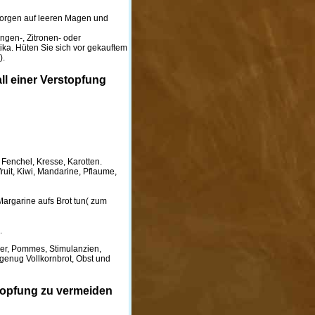
 Morgen auf leeren Magen und
angen-, Zitronen- oder
ika. Hüten Sie sich vor gekauftem
).
ll einer Verstopfung
, Fenchel, Kresse, Karotten.
uit, Kiwi, Mandarine, Pflaume,
 Margarine aufs Brot tun( zum
.
ier, Pommes, Stimulanzien,
 genug Vollkornbrot, Obst und
topfung zu vermeiden