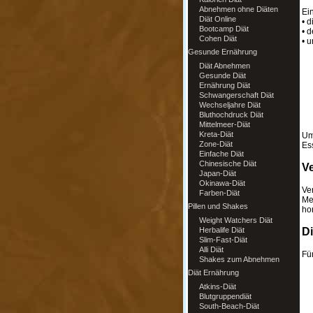
Abnehmen ohne Diäten
Ei
Diät Online
• 
Bootcamp Diät
• 
Cohen Diät
• 
Gesunde Ernährung
Diät Abnehmen
Gesunde Diät
Ernährung Diät
Schwangerschaft Diät
Wechseljahre Diät
Bluthochdruck Diät
Mittelmeer-Diät
Kreta-Diät
Um
Zone-Diät
Es
Einfache Diät
Chinesische Diät
Ve
Japan-Diät
Okinawa-Diät
Ve
Farben-Diät
Me
Pillen und Shakes
ho
Weight Watchers Diät
Herbalife Diät
Di
Slim-Fast-Diät
Alli Diät
Fü
Shakes zum Abnehmen
Diät Ernährung
Atkins-Diät
Blutgruppendiät
South-Beach-Diät