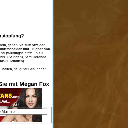
erstopfung?
eln, gehen Sie zum Arzt, der
r unterscheiden fünf Gruppen von
l (Wirkungseintritt: 1 bis 3
6 bis 8 Stunden), Stimulierende
 bis 60 Minuten).
i helfen, bei guter Gesundheit
ie mit Megan Fox