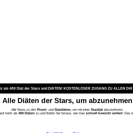
r als 400 Diät der Stars und DIÄTEN! KOSTENLOSER ZUGANG ZU ALLEN DIÄ
Alle Diäten der Stars, um abzunehmen
Alle News zu den
Promi
- und
Stardiäten
, um mit einer
Stardiät
abzunehmen.
 auf mehr als
400 Diäten
zu und finden Sie heraus, wie man
schnell Gewicht verliert
. Das i