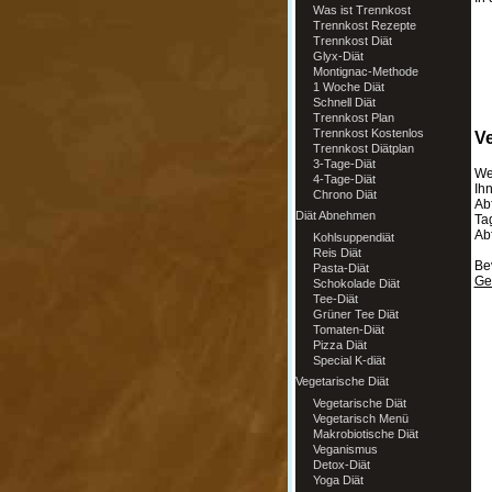
Was ist Trennkost
Trennkost Rezepte
Trennkost Diät
Glyx-Diät
Montignac-Methode
1 Woche Diät
Schnell Diät
Trennkost Plan
Trennkost Kostenlos
Ve
Trennkost Diätplan
3-Tage-Diät
We
4-Tage-Diät
Ih
Chrono Diät
Abf
Diät Abnehmen
Tag
Abf
Kohlsuppendiät
Reis Diät
Be
Pasta-Diät
Ge
Schokolade Diät
Tee-Diät
Grüner Tee Diät
Tomaten-Diät
Pizza Diät
Special K-diät
Vegetarische Diät
Vegetarische Diät
Vegetarisch Menü
Makrobiotische Diät
Veganismus
Detox-Diät
Yoga Diät