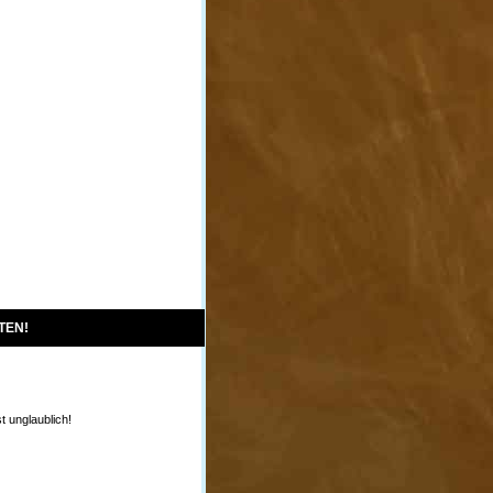
TEN!
st unglaublich!