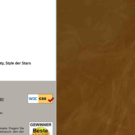
y, Style der Stars
ter
ar.
mativ. Fragen Sie
Gebrauch, den der