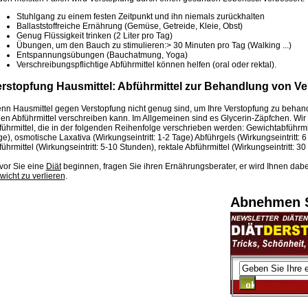
Stuhlgang zu einem festen Zeitpunkt und ihn niemals zurückhalten
Ballaststoffreiche Ernährung (Gemüse, Getreide, Kleie, Obst)
Genug Flüssigkeit trinken (2 Liter pro Tag)
Übungen, um den Bauch zu stimulieren:> 30 Minuten pro Tag (Walking ...)
Entspannungsübungen (Bauchatmung, Yoga)
Verschreibungspflichtige Abführmittel können helfen (oral oder rektal).
rstopfung Hausmittel: Abführmittel zur Behandlung von V
nn Hausmittel gegen Verstopfung nicht genug sind, um Ihre Verstopfung zu behand
nen Abführmittel verschreiben kann. Im Allgemeinen sind es Glycerin-Zäpfchen. Wi
ührmittel, die in der folgenden Reihenfolge verschrieben werden: Gewichtabführmitte
e), osmotische Laxativa (Wirkungseintritt: 1-2 Tage) Abführgels (Wirkungseintritt: 
ührmittel (Wirkungseintritt: 5-10 Stunden), rektale Abführmittel (Wirkungseintritt: 30
vor Sie eine
Diät
beginnen, fragen Sie ihren Ernährungsberater, er wird Ihnen dabe
wicht zu verlieren
.
Abnehmen S