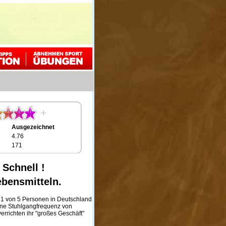
Ausgezeichnet
4.76
171
Schnell !
ebensmitteln.
ft 1 von 5 Personen in Deutschland
eine Stuhlgangfrequenz von
errichten ihr "großes Geschäft"