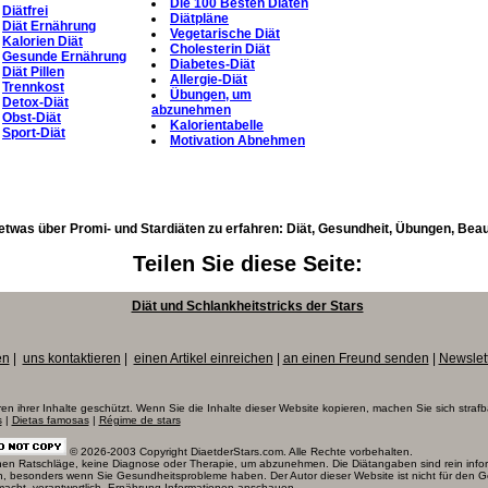
Die 100 Besten Diäten
Diätfrei
Diätpläne
Diät Ernährung
Vegetarische Diät
Kalorien Diät
Cholesterin Diät
Gesunde Ernährung
Diabetes-Diät
Diät Pillen
Allergie-Diät
Trennkost
Übungen, um
Detox-Diät
abzunehmen
Obst-Diät
Kalorientabelle
Sport-Diät
Motivation Abnehmen
etwas über Promi- und Stardiäten zu erfahren: Diät, Gesundheit, Übungen, Beaut
Teilen Sie diese Seite:
Diät und Schlankheitstricks der Stars
en
|
uns kontaktieren
|
einen Artikel einreichen
|
an einen Freund senden
|
Newslet
ren ihrer Inhalte geschützt. Wenn Sie die Inhalte dieser Website kopieren, machen Sie sich strafb
s
|
Dietas famosas
|
Régime de stars
© 2026-2003 Copyright DiaetderStars.com. Alle Rechte vorbehalten.
ischen Ratschläge, keine Diagnose oder Therapie, um abzunehmen. Die Diätangaben sind rein infor
en, besonders wenn Sie Gesundheitsprobleme haben. Der Autor dieser Website ist nicht für den 
macht, verantwortlich.
Ernährung Informationen
anschauen.