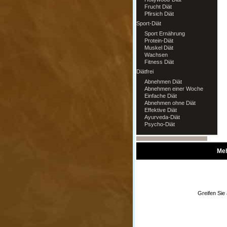
Frucht Diät
Pfirsich Diät
Sport-Diät
Sport Ernährung
Protein-Diät
Muskel Diät
Wachsen
Fitness Diät
Diätfrei
Abnehmen Diät
Abnehmen einer Woche
Einfache Diät
Abnehmen ohne Diät
Effektive Diät
Ayurveda-Diät
Psycho-Diät
Meh
Greifen Sie