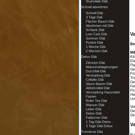
Scarsdale-Diät
Schnell abnehmen
Schnell Diät
3 Tage Diät
Flacher Bauch-Diät
Abnehmen mit Diät
Schlank Diät
Ve
Low-Carb Diät
Sommer-Diät
Punkte-Diät
Be
1 Woche Diät
2 Wochen Diät
Mi
Kä
Detox-Diät
Eie
Zitronen-Diät
Fle
Wassereinlagerungen
Gem
Durchfall-Diät
Fr
Verstopfung Diät
Tr
Cellulite Diät
Get
Säure-Basen-Diät
Fet
Abführmittel Diät
Fr
Verstopfung Hausmittel
Hei
Fasten
Und
Roter Tee Diät
Wasser-Diät
Ve
Leber-Diät
Ge
Detox-Diät
Ge
Fatburner-Diät
1 Tag-Diät-Detox
V
3 Tage-Diät-Detox
Trennkost Diät
In