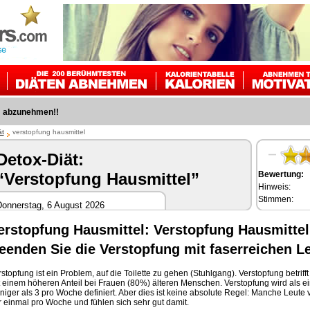
m abzunehmen!!
ät
verstopfung hausmittel
Detox-Diät:
Bewertung:
“Verstopfung Hausmittel”
Hinweis:
Stimmen:
onnerstag, 6 August 2026
erstopfung Hausmittel: Verstopfung Hausmittel 
eenden Sie die Verstopfung mit faserreichen L
stopfung ist ein Problem, auf die Toilette zu gehen (Stuhlgang). Verstopfung betrif
t einem höheren Anteil bei Frauen (80%) älteren Menschen. Verstopfung wird als 
iger als 3 pro Woche definiert. Aber dies ist keine absolute Regel: Manche Leute v
r einmal pro Woche und fühlen sich sehr gut damit.