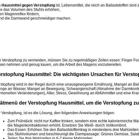
n
Hausmittel gegen Verstopfung
ist, Lebensmittel, die reich an Ballaststoffen sind
die das Volumen des Stuhls erhöhen,
den Magenreflex fördern,
und die Darmwand geschmeidiger machen.
 Verstopfung zu vermeiden, müssen Sie zu regelmäßigen Zeiten essen: Finger Foo
sen nehmen und genug kauen, um die Arbeit des Magens vorzubereiten.
rstopfung Hausmittel: Die wichtigsten Ursachen für Verst
rstopfung wird in der Regel durch eine unausgewogene Ernährung, Mangel an Ball
nge an Wasser, Mangel an Bewegung, Schwangerschaft (Abnahme der Darmkontra
rmonellen Veränderungen), Alter, Stress, Gewöhnung an Abführmittel und eine Kran
ätmenü der Verstopfung Hausmittel, um die Verstopfung z
r Verstopfung, ist es die Lösung, den folgenden Anweisungen folgen:
Zum Frühstück: nicht nur Kaffee trinken, sondern eine echte kalorienreiche M
die Magenkontraktionen erhöht. Ersetzen Sie Weiß- durch Vollkornbrot.
Das Essen: Erhöhen Sie den Ballaststoffeintrag in mindestens drei Mahlzeiten 
das Stuhlvolumen und beschleunigt die Darmpassage: Grünes Gemüse, Salat,
Teilen Sie Ihre Mahlzeiten in 6-7 kleine Mahlzeiten.