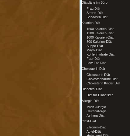
Diätpläne im Büro
Frau Diät
Stress-Diät
Sandwich Diät
Kalorien Diät
1500 Kalorien-Diät
1200 Kalorien-Diät
1000 Kalorien-Diät
800 Kalorien-Diät
Suppe-Diät
Mayo-Diät
Kohlenhydrate Diät
Fast-Diät
Low-Fat-Diät
Cholesterin Diät
Cholesterin Diät
Cholesterinarme Diät
Cholesterin Kinder Diät
Diabetes-Diät
Diät für Diabetiker
Allergie-Diät
Milch-Allergie
Glutenallergie
Asthma Diät
Obst-Diät
Zitronen-Diät
Apfel-Diät
Hollywood-Diät