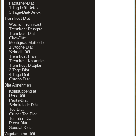
Fatburner-Diät
1 Tag-Diät-Detox
3 Tage-Diät-Detox
Trennkost Diät
Was ist Trennkost
Trennkost Rezepte
Trennkost Diät
Glyx-Diät
Montignac-Methode
1 Woche Diät
Schnell Diät
Trennkost Plan
Trennkost Kostenlos
Trennkost Diätplan
3-Tage-Diät
4-Tage-Diät
Chrono Diät
Diät Abnehmen
Kohlsuppendiät
Reis Diät
Pasta-Diät
Schokolade Diät
Tee-Diät
Grüner Tee Diät
Tomaten-Diät
Pizza Diät
Special K-diät
Vegetarische Diät