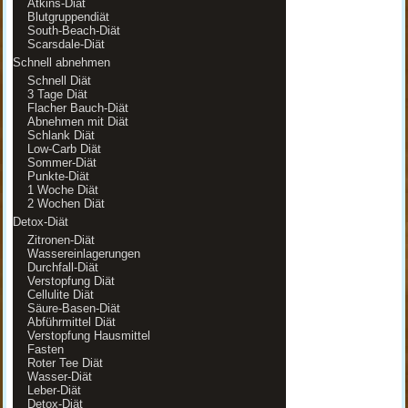
Atkins-Diät
Blutgruppendiät
South-Beach-Diät
Scarsdale-Diät
Schnell abnehmen
Schnell Diät
3 Tage Diät
Flacher Bauch-Diät
Abnehmen mit Diät
Schlank Diät
Low-Carb Diät
Sommer-Diät
Punkte-Diät
1 Woche Diät
2 Wochen Diät
Detox-Diät
Zitronen-Diät
Wassereinlagerungen
Durchfall-Diät
Verstopfung Diät
Cellulite Diät
Säure-Basen-Diät
Abführmittel Diät
Verstopfung Hausmittel
Fasten
Roter Tee Diät
Wasser-Diät
Leber-Diät
Detox-Diät