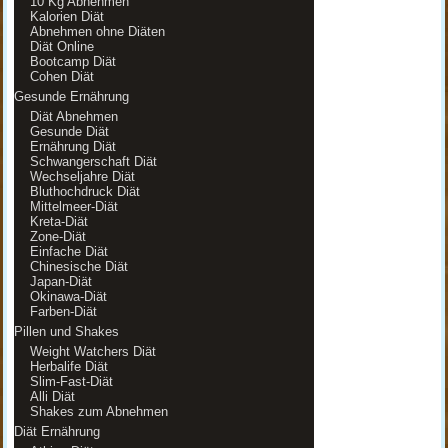
10 Kg Abnehmen
Kalorien Diät
Abnehmen ohne Diäten
Diät Online
Bootcamp Diät
Cohen Diät
Gesunde Ernährung
Diät Abnehmen
Gesunde Diät
Ernährung Diät
Schwangerschaft Diät
Wechseljahre Diät
Bluthochdruck Diät
Mittelmeer-Diät
Kreta-Diät
Zone-Diät
Einfache Diät
Chinesische Diät
Japan-Diät
Okinawa-Diät
Farben-Diät
Pillen und Shakes
Weight Watchers Diät
Herbalife Diät
Slim-Fast-Diät
Alli Diät
Shakes zum Abnehmen
Diät Ernährung