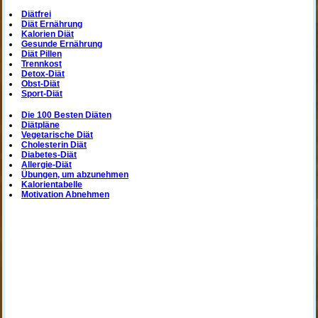
Diätfrei
Diät Ernährung
Kalorien Diät
Gesunde Ernährung
Diät Pillen
Trennkost
Detox-Diät
Obst-Diät
Sport-Diät
Die 100 Besten Diäten
Diätpläne
Vegetarische Diät
Cholesterin Diät
Diabetes-Diät
Allergie-Diät
Übungen, um abzunehmen
Kalorientabelle
Motivation Abnehmen