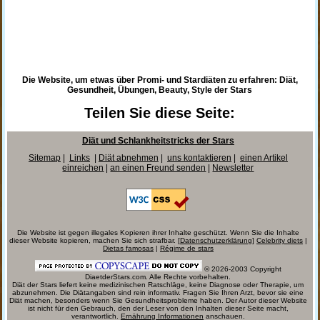
Die Website, um etwas über Promi- und Stardiäten zu erfahren: Diät,
Gesundheit, Übungen, Beauty, Style der Stars
Teilen Sie diese Seite:
Diät und Schlankheitstricks der Stars
Sitemap
|
Links
|
Diät abnehmen
|
uns kontaktieren
|
einen Artikel
einreichen
|
an einen Freund senden
|
Newsletter
Die Website ist gegen illegales Kopieren ihrer Inhalte geschützt. Wenn Sie die Inhalte
dieser Website kopieren, machen Sie sich strafbar. [
Datenschutzerklärung
]
Celebrity diets
|
Dietas famosas
|
Régime de stars
© 2026-2003 Copyright
DiaetderStars.com. Alle Rechte vorbehalten.
Diät der Stars liefert keine medizinischen Ratschläge, keine Diagnose oder Therapie, um
abzunehmen. Die Diätangaben sind rein informativ. Fragen Sie Ihren Arzt, bevor sie eine
Diät machen, besonders wenn Sie Gesundheitsprobleme haben. Der Autor dieser Website
ist nicht für den Gebrauch, den der Leser von den Inhalten dieser Seite macht,
verantwortlich.
Ernährung Informationen
anschauen.