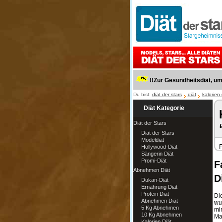
!!Zur Gesundheitsdiät, u
Du bist:
diät der stars
diät
kalorien 
Diät Kategorie
Diät der Stars
Diät der Stars
Modeldiät
F
Hollywood-Diät
Sängerin Diät
Promi-Diät
F
Abnehmen Diät
D
Dukan-Diät
Ernährung Diät
Protein Diät
Di
Abnehmen Diät
wu
5 Kg Abnehmen
mi
10 Kg Abnehmen
Ma
Kalorien Diät