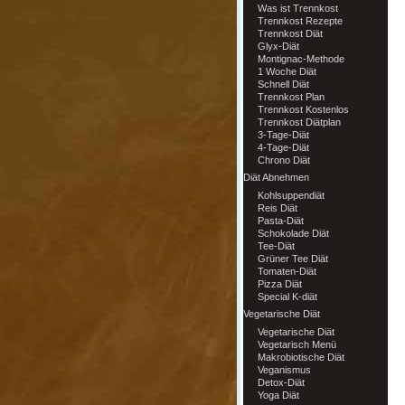
Was ist Trennkost
Trennkost Rezepte
Trennkost Diät
Glyx-Diät
Montignac-Methode
1 Woche Diät
Schnell Diät
Trennkost Plan
Trennkost Kostenlos
Trennkost Diätplan
3-Tage-Diät
4-Tage-Diät
Chrono Diät
Diät Abnehmen
Kohlsuppendiät
Reis Diät
Pasta-Diät
Schokolade Diät
Tee-Diät
Grüner Tee Diät
Tomaten-Diät
Pizza Diät
Special K-diät
Vegetarische Diät
Vegetarische Diät
Vegetarisch Menü
Makrobiotische Diät
Veganismus
Detox-Diät
Yoga Diät