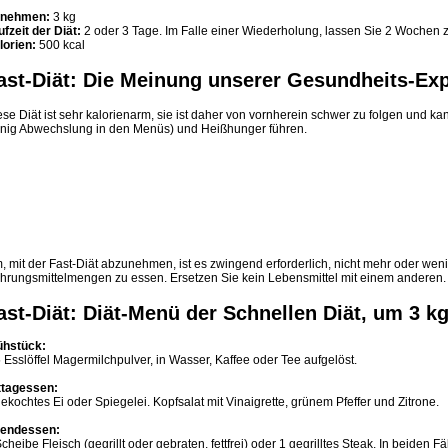
nehmen:
3 kg
ufzeit der Diät:
2 oder 3 Tage. Im Falle einer Wiederholung, lassen Sie 2 Wochen
lorien:
500 kcal
ast-Diät: Die Meinung unserer Gesundheits-Ex
se Diät ist sehr kalorienarm, sie ist daher von vornherein schwer zu folgen und k
nig Abwechslung in den Menüs) und Heißhunger führen.
, mit der Fast-Diät abzunehmen, ist es zwingend erforderlich, nicht mehr oder wen
hrungsmittelmengen zu essen. Ersetzen Sie kein Lebensmittel mit einem anderen.
ast-Diät: Diät-Menü der Schnellen Diät, um 3 
ühstück:
 Esslöffel Magermilchpulver, in Wasser, Kaffee oder Tee aufgelöst.
ttagessen:
ekochtes Ei oder Spiegelei. Kopfsalat mit Vinaigrette, grünem Pfeffer und Zitrone.
endessen:
cheibe Fleisch (gegrillt oder gebraten, fettfrei) oder 1 gegrilltes Steak. In beiden Fä