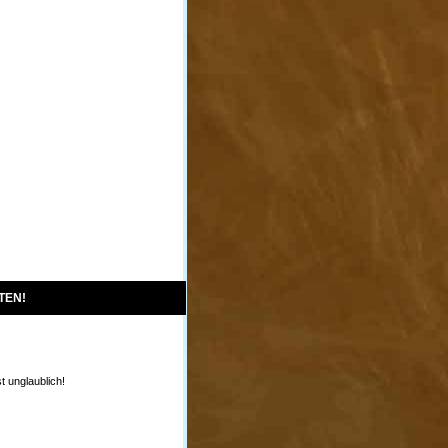
TEN!
st unglaublich!