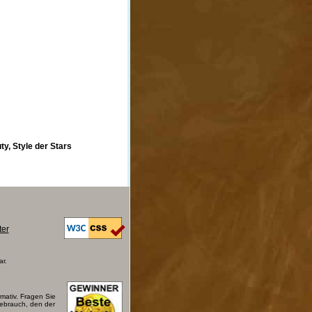
y, Style der Stars
ter
ar.
mativ. Fragen Sie
Gebrauch, den der