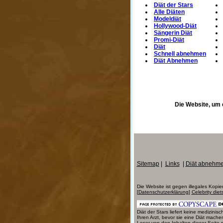
Diät der Stars
Alle Diäten
Modeldiät
Hollywood-Diät
Sängerin Diät
Promi-Diät
Diät
Schnell abnehmen
Diät Abnehmen
Die Website, um 
Sitemap
|
Links
|
Diät abnehm
Die Website ist gegen illegales Kopie
[
Datenschutzerklärung
]
Celebrity diet
Diät der Stars liefert keine medizin
Ihren Arzt, bevor sie eine Diät mach
Leser von den Inhalten dieser Seite 