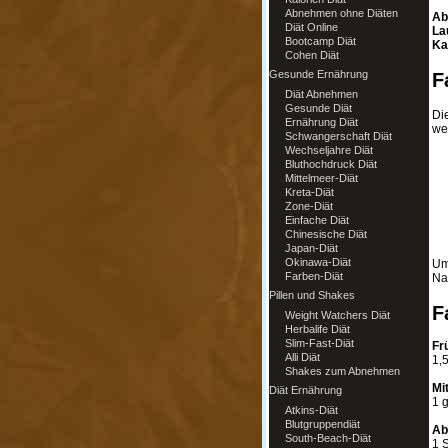
Abnehmen ohne Diäten
Ab
Diät Online
La
Bootcamp Diät
Ka
Cohen Diät
Gesunde Ernährung
F
Diät Abnehmen
Gesunde Diät
Die
Ernährung Diät
we
Schwangerschaft Diät
Wechseljahre Diät
Bluthochdruck Diät
Mittelmeer-Diät
Kreta-Diät
Zone-Diät
Einfache Diät
Chinesische Diät
Japan-Diät
Okinawa-Diät
Um
Farben-Diät
Na
Pillen und Shakes
F
Weight Watchers Diät
Herbalife Diät
Slim-Fast-Diät
Fr
Alli Diät
1,5
Shakes zum Abnehmen
Mi
Diät Ernährung
1 g
Atkins-Diät
Blutgruppendiät
Ab
South-Beach-Diät
1 S