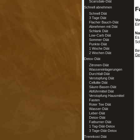
Scarsdale-Diät
Schnell abnehmen
F
Schnell Diät
3 Tage Diät
Vor
Flacher Bauch-Diät
Ei
Abnehmen mit Diät
Schlank Diät
Na
Low-Carb Diät
Es
Sommer-Diät
Sc
Punkte-Diät
1 Woche Diät
Be
2 Wochen Diät
Ge
Detox-Diät
Zitronen-Diät
Wassereinlagerungen
Durchfall-Diät
Verstopfung Diät
Cellulite Diät
Säure-Basen-Diät
Abführmittel Diät
Verstopfung Hausmittel
Fasten
Roter Tee Diät
Wasser-Diät
Leber-Diät
Detox-Diät
Fatburner-Diät
1 Tag-Diät-Detox
3 Tage-Diät-Detox
Trennkost Diät