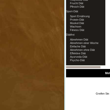
Frucht Diät
Pfirsich Diät
Sport-Diät
Sport Ernährung
Protein-Diät
Muskel Diät
Wachsen
Fitness Diät
Diätfrei
Abnehmen Diät
Abnehmen einer Woche
Einfache Diät
Abnehmen ohne Diät
Effektive Diät
Ayurveda-Diät
Psycho-Diät
Meh
Greifen Sie