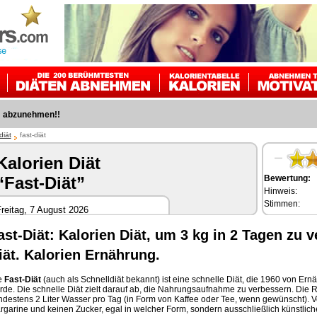
m abzunehmen!!
diät
fast-diät
Kalorien Diät
Bewertung:
“Fast-Diät”
Hinweis:
Stimmen:
reitag, 7 August 2026
ast-Diät: Kalorien Diät, um 3 kg in 2 Tagen zu v
iät. Kalorien Ernährung.
e
Fast-Diät
(auch als Schnelldiät bekannt) ist eine schnelle Diät, die 1960 von Ern
rde. Die schnelle Diät zielt darauf ab, die Nahrungsaufnahme zu verbessern. Die R
ndestens 2 Liter Wasser pro Tag (in Form von Kaffee oder Tee, wenn gewünscht). V
rgarine und keinen Zucker, egal in welcher Form, sondern ausschließlich künstlich