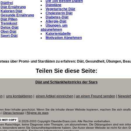
Die 100 Besten Diäten
Diätfrei
Diätpläne
Diät Ernährung
Vegetarische Diät
Kalorien Diät
Cholesterin Diät
Gesunde Ernährung
Diabetes-Diät
Diät Pillen
Allergie-Diät
Trennkost
Übungen, um
Detox-Diät
abzunehmen
Obst-Diät
Kalorientabelle
Sport-Diät
Motivation Abnehmen
etwas über Promi- und Stardiäten zu erfahren: Diät, Gesundheit, Übungen, Beaut
Teilen Sie diese Seite:
Diät und Schlankheitstricks der Stars
en
|
uns kontaktieren
|
einen Artikel einreichen
|
an einen Freund senden
|
Newslet
ren ihrer Inhalte geschützt. Wenn Sie die Inhalte dieser Website kopieren, machen Sie sich strafb
s
|
Dietas famosas
|
Régime de stars
© 2026-2003 Copyright DiaetderStars.com. Alle Rechte vorbehalten.
ischen Ratschläge, keine Diagnose oder Therapie, um abzunehmen. Die Diätangaben sind rein infor
en, besonders wenn Sie Gesundheitsprobleme haben. Der Autor dieser Website ist nicht für den 
macht, verantwortlich.
Ernährung Informationen
anschauen.