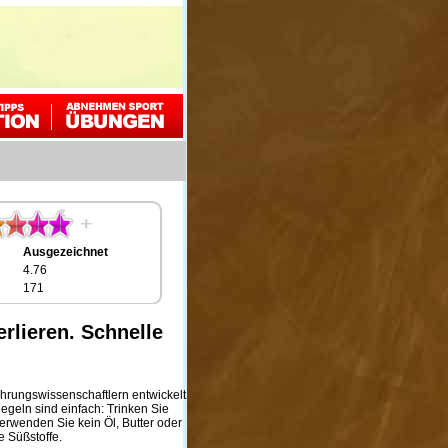
Ausgezeichnet
4.76
171
erlieren. Schnelle
ährungswissenschaftlern entwickelt
egeln sind einfach: Trinken Sie
erwenden Sie kein Öl, Butter oder
e Süßstoffe.