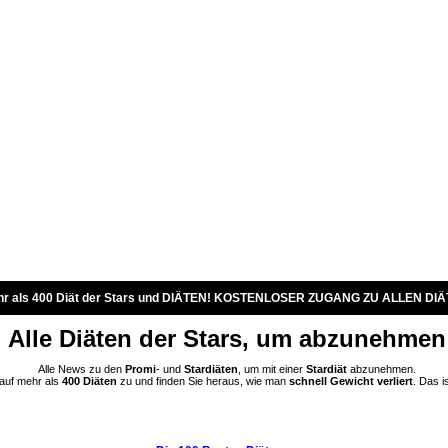
r als 400 Diät der Stars und DIÄTEN! KOSTENLOSER ZUGANG ZU ALLEN DIÄ
Alle Diäten der Stars, um abzunehmen
Alle News zu den
Promi
- und
Stardiäten
, um mit einer
Stardiät
abzunehmen.
 auf mehr als
400 Diäten
zu und finden Sie heraus, wie man
schnell Gewicht verliert
. Das i