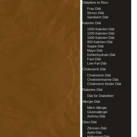
Diätpläne im Büro
Frau Diät
Stress-Diät
Sandwich Diät
Kalorien Diät
1500 Kalorien-Diät
1200 Kalorien-Diät
1000 Kalorien-Diät
800 Kalorien-Diät
Suppe-Diät
Mayo-Diät
Kohlenhydrate Diät
Fast-Diät
Low-Fat-Diät
Cholesterin Diät
Cholesterin Diät
Cholesterinarme Diät
Cholesterin Kinder Diät
Diabetes-Diät
Diät für Diabetiker
Allergie-Diät
Milch-Allergie
Glutenallergie
Asthma Diät
Obst-Diät
Zitronen-Diät
Apfel-Diät
Hollywood-Diät