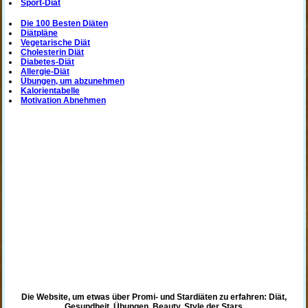
Sport-Diät
Die 100 Besten Diäten
Diätpläne
Vegetarische Diät
Cholesterin Diät
Diabetes-Diät
Allergie-Diät
Übungen, um abzunehmen
Kalorientabelle
Motivation Abnehmen
Die Website, um etwas über Promi- und Stardiäten zu erfahren: Diät,
Gesundheit, Übungen, Beauty, Style der Stars