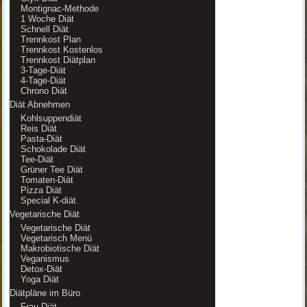
Montignac-Methode
1 Woche Diät
Schnell Diät
Trennkost Plan
Trennkost Kostenlos
Trennkost Diätplan
3-Tage-Diät
4-Tage-Diät
Chrono Diät
Diät Abnehmen
Kohlsuppendiät
Reis Diät
Pasta-Diät
Schokolade Diät
Tee-Diät
Grüner Tee Diät
Tomaten-Diät
Pizza Diät
Special K-diät
Vegetarische Diät
Vegetarische Diät
Vegetarisch Menü
Makrobiotische Diät
Veganismus
Detox-Diät
Yoga Diät
Diätpläne im Büro
Frau Diät