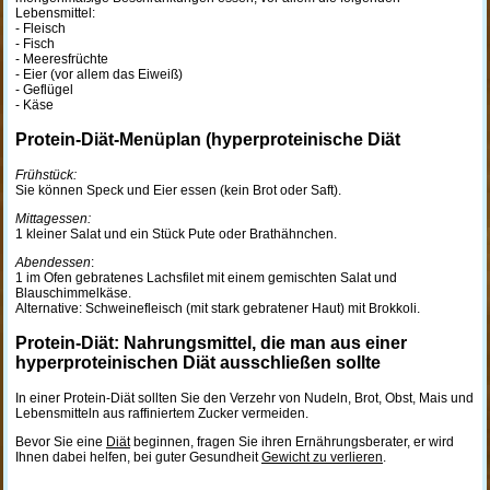
Lebensmittel:
- Fleisch
- Fisch
- Meeresfrüchte
- Eier (vor allem das Eiweiß)
- Geflügel
- Käse
Protein-Diät-Menüplan (hyperproteinische Diät
Frühstück:
Sie können Speck und Eier essen (kein Brot oder Saft).
Mittagessen:
1 kleiner Salat und ein Stück Pute oder Brathähnchen.
Abendessen
:
1 im Ofen gebratenes Lachsfilet mit einem gemischten Salat und
Blauschimmelkäse.
Alternative: Schweinefleisch (mit stark gebratener Haut) mit Brokkoli.
Protein-Diät: Nahrungsmittel, die man aus einer
hyperproteinischen Diät ausschließen sollte
In einer Protein-Diät sollten Sie den Verzehr von Nudeln, Brot, Obst, Mais und
Lebensmitteln aus raffiniertem Zucker vermeiden.
Bevor Sie eine
Diät
beginnen, fragen Sie ihren Ernährungsberater, er wird
Ihnen dabei helfen, bei guter Gesundheit
Gewicht zu verlieren
.