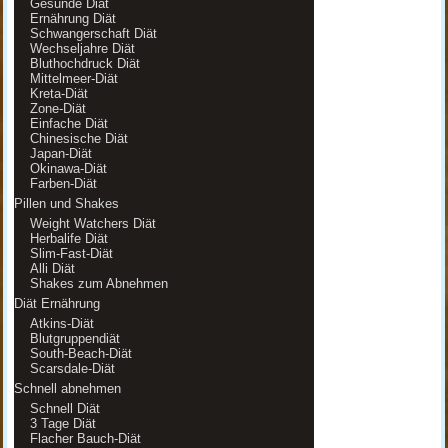
Gesunde Diät
Ernährung Diät
Schwangerschaft Diät
Wechseljahre Diät
Bluthochdruck Diät
Mittelmeer-Diät
Kreta-Diät
Zone-Diät
Einfache Diät
Chinesische Diät
Japan-Diät
Okinawa-Diät
Farben-Diät
Pillen und Shakes
Weight Watchers Diät
Herbalife Diät
Slim-Fast-Diät
Alli Diät
Shakes zum Abnehmen
Diät Ernährung
Atkins-Diät
Blutgruppendiät
South-Beach-Diät
Scarsdale-Diät
Schnell abnehmen
Schnell Diät
3 Tage Diät
Flacher Bauch-Diät