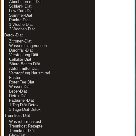
Abnehmen mit Diät
Schlank Diät
Low-Carb Diät
Sommer-Diät
Punkte-Diät
1 Woche Diät
2 Wochen Diät
Detox-Diät
Zitronen-Diät
Wassereinlagerungen
Durchfall-Diät
Verstopfung Diät
Cellulite Diät
Säure-Basen-Diät
Abführmittel Diät
Verstopfung Hausmittel
Fasten
Roter Tee Diät
Wasser-Diät
Leber-Diät
Detox-Diät
Fatburner-Diät
1 Tag-Diät-Detox
3 Tage-Diät-Detox
Trennkost Diät
Was ist Trennkost
Trennkost Rezepte
Trennkost Diät
Glyx-Diät