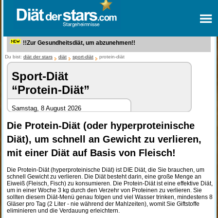
!!Zur Gesundheitsdiät, um abzunehmen!!
Du bist:
diät der stars
diät
sport-diät
protein-diät
Sport-Diät
“Protein-Diät”
Samstag, 8 August 2026
Die Protein-Diät (oder hyperproteinische
Diät), um schnell an Gewicht zu verlieren,
mit einer Diät auf Basis von Fleisch!
Die Protein-Diät (hyperproteinische Diät) ist DIE Diät, die Sie brauchen, um
schnell Gewicht zu verlieren. Die Diät besteht darin, eine große Menge an
Eiweiß (Fleisch, Fisch) zu konsumieren. Die Protein-Diät ist eine effektive Diät,
um in einer Woche 3 kg durch den Verzehr von Proteinen zu verlieren. Sie
sollten diesem Diät-Menü genau folgen und viel Wasser trinken, mindestens 8
Gläser pro Tag (2 Liter - nie während der Mahlzeiten), womit Sie Giftstoffe
eliminieren und die Verdauung erleichtern.