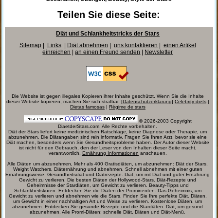
Teilen Sie diese Seite:
Diät und Schlankheitstricks der Stars
Sitemap
|
Links
|
Diät abnehmen
|
uns kontaktieren
|
einen Artikel
einreichen
|
an einen Freund senden
|
Newsletter
Die Website ist gegen illegales Kopieren ihrer Inhalte geschützt. Wenn Sie die Inhalte
dieser Website kopieren, machen Sie sich strafbar. [
Datenschutzerklärung
]
Celebrity diets
|
Dietas famosas
|
Régime de stars
© 2026-2003 Copyright
DiaetderStars.com. Alle Rechte vorbehalten.
Diät der Stars liefert keine medizinischen Ratschläge, keine Diagnose oder Therapie, um
abzunehmen. Die Diätangaben sind rein informativ. Fragen Sie Ihren Arzt, bevor sie eine
Diät machen, besonders wenn Sie Gesundheitsprobleme haben. Der Autor dieser Website
ist nicht für den Gebrauch, den der Leser von den Inhalten dieser Seite macht,
verantwortlich.
Ernährung Informationen
anschauen.
Alle Diäten um abzunehmen, Mehr als 400 Gratisdiäten, um abzunehmen: Diät der Stars,
Weight Watchers, Diäternährung und abnehmen. Schnell abnehmen mit einer guten
Ernährungsweise. Gesundheitsdiät und Diätrezepte. Diät, um mit Diät und guter Ernährung
Gewicht zu verlieren. Die besten Diäten der Hollywood-Stars. Diät-Rezepte und
Geheimnisse der Stardiäten, um Gewicht zu verlieren. Beauty-Tipps und
Schlankheitskuren. Entdecken Sie die Diäten der Prominenten. Das Geheimnis, um
Gewicht zu verlieren und abnehmen wie die Stars. Finden Sie Ihre perfekte Diät. Diäten,
um Gewicht in einer nachhaltigen Art und Weise zu verlieren. Kostenlose Diäten, um
abzunehmen. Entdecken Sie gesunde Rezepte und die Stardiäten. Diät, um gesund
abzunehmen. Alle Promi-Diäten: schnelle Diät, Diäten und Diät-Menü.