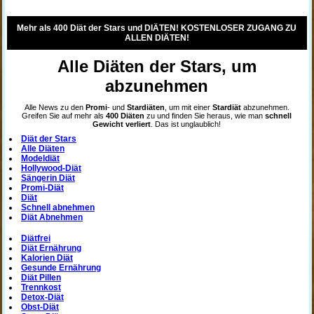
Mehr als 400 Diät der Stars und DIÄTEN! KOSTENLOSER ZUGANG ZU
ALLEN DIÄTEN!
Alle Diäten der Stars, um
abzunehmen
Alle News zu den
Promi
- und
Stardiäten
, um mit einer
Stardiät
abzunehmen.
Greifen Sie auf mehr als
400 Diäten
zu und finden Sie heraus, wie man
schnell
Gewicht verliert
. Das ist unglaublich!
Diät der Stars
Alle Diäten
Modeldiät
Hollywood-Diät
Sängerin Diät
Promi-Diät
Diät
Schnell abnehmen
Diät Abnehmen
Diätfrei
Diät Ernährung
Kalorien Diät
Gesunde Ernährung
Diät Pillen
Trennkost
Detox-Diät
Obst-Diät