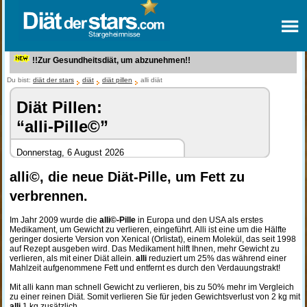
!!Zur Gesundheitsdiät, um abzunehmen!!
Du bist:
diät der stars
diät
diät pillen
alli diät
Diät Pillen:
“alli-Pille©”
Donnerstag, 6 August 2026
alli©, die neue Diät-Pille, um Fett zu
verbrennen.
Im Jahr 2009 wurde die
alli©-Pille
in Europa und den USA als erstes
Medikament, um Gewicht zu verlieren, eingeführt. Alli ist eine um die Hälfte
geringer dosierte Version von Xenical (Orlistat), einem Molekül, das seit 1998
auf Rezept ausgeben wird. Das Medikament hilft Ihnen, mehr Gewicht zu
verlieren, als mit einer Diät allein.
alli
reduziert um 25% das während einer
Mahlzeit aufgenommene Fett und entfernt es durch den Verdauungstrakt!
Mit alli kann man schnell Gewicht zu verlieren, bis zu 50% mehr im Vergleich
zu einer reinen Diät. Somit verlieren Sie für jeden Gewichtsverlust von 2 kg mit
alli
1 kg zusätzlich.