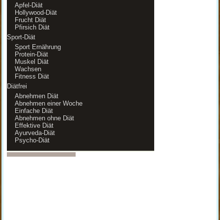
Apfel-Diät
Hollywood-Diät
Frucht Diät
Pfirsich Diät
Sport-Diät
Sport Ernährung
Protein-Diät
Muskel Diät
Wachsen
Fitness Diät
Diätfrei
Abnehmen Diät
Abnehmen einer Woche
Einfache Diät
Abnehmen ohne Diät
Effektive Diät
Ayurveda-Diät
Psycho-Diät