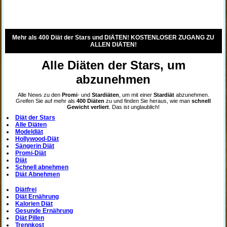
Mehr als 400 Diät der Stars und DIÄTEN! KOSTENLOSER ZUGANG ZU
ALLEN DIÄTEN!
Alle Diäten der Stars, um
abzunehmen
Alle News zu den
Promi
- und
Stardiäten
, um mit einer
Stardiät
abzunehmen.
Greifen Sie auf mehr als
400 Diäten
zu und finden Sie heraus, wie man
schnell
Gewicht verliert
. Das ist unglaublich!
Diät der Stars
Alle Diäten
Modeldiät
Hollywood-Diät
Sängerin Diät
Promi-Diät
Diät
Schnell abnehmen
Diät Abnehmen
Diätfrei
Diät Ernährung
Kalorien Diät
Gesunde Ernährung
Diät Pillen
Trennkost