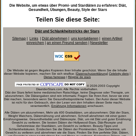
Die Website, um etwas über Promi- und Stardiäten zu erfahren: Diät,
Gesundheit, Übungen, Beauty, Style der Stars
Teilen Sie diese Seite:
Diät und Schlankheitstricks der Stars
Sitemap
|
Links
|
Diät abnehmen
|
uns kontaktieren
|
einen Artikel
einreichen
|
an einen Freund senden
|
Newsletter
Die Website ist gegen illegales Kopieren ihrer Inhalte geschützt. Wenn Sie die Inhalte
dieser Website kopieren, machen Sie sich strafbar. [
Datenschutzerklärung
]
Celebrity diets
|
Dietas famosas
|
Régime de stars
© 2026-2003 Copyright
DiaetderStars.com. Alle Rechte vorbehalten.
Diät der Stars liefert keine medizinischen Ratschläge, keine Diagnose oder Therapie, um
abzunehmen. Die Diätangaben sind rein informativ. Fragen Sie Ihren Arzt, bevor sie eine
Diät machen, besonders wenn Sie Gesundheitsprobleme haben. Der Autor dieser Website
ist nicht für den Gebrauch, den der Leser von den Inhalten dieser Seite macht,
verantwortlich.
Ernährung Informationen
anschauen.
Alle Diäten um abzunehmen, Mehr als 400 Gratisdiäten, um abzunehmen: Diät der Stars,
Weight Watchers, Diäternährung und abnehmen. Schnell abnehmen mit einer guten
Ernährungsweise. Gesundheitsdiät und Diätrezepte. Diät, um mit Diät und guter Ernährung
Gewicht zu verlieren. Die besten Diäten der Hollywood-Stars. Diät-Rezepte und
Geheimnisse der Stardiäten, um Gewicht zu verlieren. Beauty-Tipps und
Schlankheitskuren. Entdecken Sie die Diäten der Prominenten. Das Geheimnis, um
Gewicht zu verlieren und abnehmen wie die Stars. Finden Sie Ihre perfekte Diät. Diäten,
um Gewicht in einer nachhaltigen Art und Weise zu verlieren. Kostenlose Diäten, um