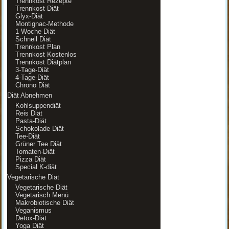
Trennkost Rezepte
Trennkost Diät
Glyx-Diät
Montignac-Methode
1 Woche Diät
Schnell Diät
Trennkost Plan
Trennkost Kostenlos
Trennkost Diätplan
3-Tage-Diät
4-Tage-Diät
Chrono Diät
Diät Abnehmen
Kohlsuppendiät
Reis Diät
Pasta-Diät
Schokolade Diät
Tee-Diät
Grüner Tee Diät
Tomaten-Diät
Pizza Diät
Special K-diät
Vegetarische Diät
Vegetarische Diät
Vegetarisch Menü
Makrobiotische Diät
Veganismus
Detox-Diät
Yoga Diät