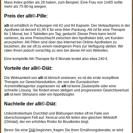
Mass Index größer als 28 haben, zum Beispiel: Eine Frau von 1m65 sollte
mehr als 75-80 kg wiegen.
Preis der alli©-Pille:
alli
ist erhältlich in Packungen mit 42 und 84 Kapseln. Der Verkaufspreis in der
Apotheke ist derzeit 41,95 € für eine 84er-Packung. Alli ist für eine Therapie
für 1 Monat, bei 3 Tabletten pro Tag, gedacht. Dieser Preis kann leicht
variieren, da eine Preisschlacht zwischen den Apotheken tobt, um Kunden
anzuziehen. Alli Pillen sind über das Internet bei Online-Apotheken zu
beziehen, die sie oft zu einem niedrigeren Preis zur Verfügung stellen. Wir
raten Ihnen jedoch vorsichtig zu sein bei dieser Art von Websites.
Eine komplette Alli-Therapie für 6 Monate kostet also etwa 240 €.
Vorteile der alli©-Diät:
Die Wirksamkeit von
alli
ist klinisch erwiesen, es ist die erste rezeptfreie
Therapie zur Gewichtsreduktion, die von der Europäischen
Arzneimittelagentur zugelassen ist.
alli
ist keine Zauberpille oder eine
schnelle Lösung. Sie fördert einen stetigen und progressiven Gewichtsverlust.
alli
ist kein Stimulans oder ein Appetitzügler.
Nachteile der alli©-Diät:
Unkontrollierbare Durchfall und Blähungen treten oft im Falle von
überschüssigem Fett auf. Xenical und Alli teilen den gleichen Wirkstoff
(Orlistat), der ein erhöhtes Risiko für Brustkrebs birgt.
Bevor Sie eine
Diät
beginnen, fragen Sie ihren Ernährungsberater, er wird