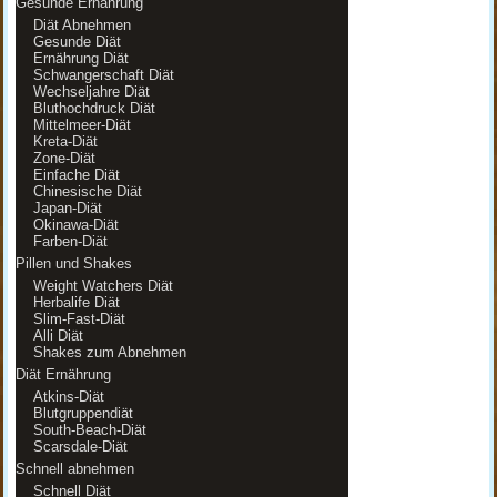
Gesunde Ernährung
Diät Abnehmen
Gesunde Diät
Ernährung Diät
Schwangerschaft Diät
Wechseljahre Diät
Bluthochdruck Diät
Mittelmeer-Diät
Kreta-Diät
Zone-Diät
Einfache Diät
Chinesische Diät
Japan-Diät
Okinawa-Diät
Farben-Diät
Pillen und Shakes
Weight Watchers Diät
Herbalife Diät
Slim-Fast-Diät
Alli Diät
Shakes zum Abnehmen
Diät Ernährung
Atkins-Diät
Blutgruppendiät
South-Beach-Diät
Scarsdale-Diät
Schnell abnehmen
Schnell Diät