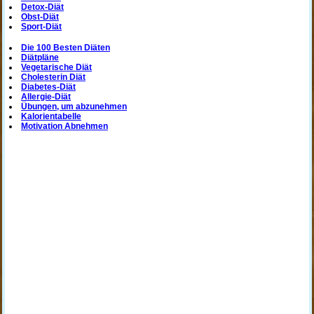
Detox-Diät
Obst-Diät
Sport-Diät
Die 100 Besten Diäten
Diätpläne
Vegetarische Diät
Cholesterin Diät
Diabetes-Diät
Allergie-Diät
Übungen, um abzunehmen
Kalorientabelle
Motivation Abnehmen