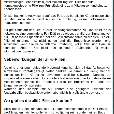
mit fetthaltigen Lebensmitteln, drei Mal am Tag, ein. Dies bedeutet
normalerweise eine
Pille
zum Frühstück, eine zum Mittagessen und eine zum
Abendessen.
Orlistat hat keine Auswirkung auf das Fett, das bereits im Körper gespeichert
ist. Man sollte daher nicht Alli in der Hoffnung, seine Fettreserven zu
reduzieren, nehmen.
Alli greift nur auf das Fett in Ihrer Nahrungsaufnahme zu. Das heißt, es ist
notwendig, eine verminderte Fett-Diät zu befolgen, parallel zur Einnahme von
Alli, um bessere Ergebnissen bei der Gewichtsabnahme zu erzielen. Die Alli-
Pille einzunehmen ist nicht genug und die Ergebnisse werden eher
schlimmer, wenn Sie keine fettarme Ernährung, voller Obst und Gemüse,
einhalten. Zögern Sie nicht, die folgenden Diätmenüs für weitere
Informationen zu lesen.
Nebenwirkungen der alli©-Pillen:
Als eine eher beunruhigende Nebenwirkung hat sich oft das Auftreten von
schwerem
Durchfall
gezeigt. PAlso denken Sie daran, ein wenig mehr zu
trinken, um Ihren Körper zu rehydrieren, weil bei schwerem Durchfall der
Körper viel Wasser verliert. Eine weitere Nebenwirkung der Einnahme dieses
Medikaments könnte ein erhöhtes Risiko für Brustkrebs im Laufe der
Einnahme von Orlistat sein.
Während der Therapie mit Alli konnte eine geringere Effizienz von
Antibabypillen
beobachtet werden, aber nichts ist vollständig bewiesen.
Wo gibt es die alli©-Pille zu kaufen?
alli
ist nur in Apotheken und nicht in Drogeriemärkten erhältlich. Die Person,
die Alli kaufen möchte, sollte nicht nur volljährig sein, sondern einen Body