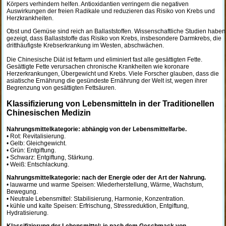
Körpers verhindern helfen. Antioxidantien verringern die negativen
Auswirkungen der freien Radikale und reduzieren das Risiko von Krebs und
Herzkrankheiten.
Obst und Gemüse sind reich an Ballaststoffen. Wissenschaftliche Studien haben
gezeigt, dass Ballaststoffe das Risiko von Krebs, insbesondere Darmkrebs, die
dritthäufigste Krebserkrankung im Westen, abschwächen.
Die Chinesische Diät ist fettarm und eliminiert fast alle gesättigten Fette.
Gesättigte Fette verursachen chronische Krankheiten wie koronare
Herzerkrankungen, Übergewicht und Krebs. Viele Forscher glauben, dass die
asiatische Ernährung die gesündeste Ernährung der Welt ist, wegen ihrer
Begrenzung von gesättigten Fettsäuren.
Klassifizierung von Lebensmitteln in der Traditionellen
Chinesischen Medizin
Nahrungsmittelkategorie: abhängig von der Lebensmittelfarbe.
• Rot: Revitalisierung.
• Gelb: Gleichgewicht.
• Grün: Entgiftung.
• Schwarz: Entgiftung, Stärkung.
• Weiß: Entschlackung.
Nahrungsmittelkategorie: nach der Energie oder der Art der Nahrung.
• lauwarme und warme Speisen: Wiederherstellung, Wärme, Wachstum,
Bewegung.
• Neutrale Lebensmittel: Stabilisierung, Harmonie, Konzentration.
• kühle und kalte Speisen: Erfrischung, Stressreduktion, Entgiftung,
Hydratisierung.