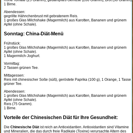
Rohe Tomate (25 Gramm), gedämpftes Gemüse (200 Gramm), Brot (30 Gramm),
1 Birne.
Abendessen:
gegrillte Hähnchenbrust mit gebratenem Reis.
1 großes Glas Milchshake (Magermilch) aus Karotten, Bananen und grünem
Apfel (ohne Schale).
Sonntag: China-Diät-Menü
Frühstück:
1 großes Glas Milchshake (Magermilch) aus Karotten, Bananen und grünem
Apfel (ohne Schale).
1 Magermilch-Joghurt.
Vormittag:
2 Tassen grünen Tee.
Mittagessen:
Reis mit chinesischer Soße (süß), geröstete Paprika (100 g), 1 Orange, 1 Tasse
grüner Tee.
Abendessen:
1 großes Glas Milchshake (Magermilch) aus Karotten, Bananen und grünem
Apfel (ohne Schale).
Reis (75 Gramm).
1 Birne.
Vorteile der Chinesischen Diät für Ihre Gesundheit:
Die
Chinesische Diät
ist reich an Antioxidantien. Antioxidantien sind Vitamine
und Mineralien, die das durch freie Radikale (Toxine) verursachte Altern des