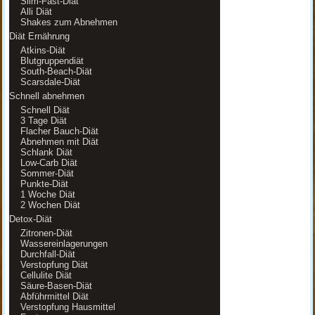
Slim-Fast-Diät
Alli Diät
Shakes zum Abnehmen
Diät Ernährung
Atkins-Diät
Blutgruppendiät
South-Beach-Diät
Scarsdale-Diät
Schnell abnehmen
Schnell Diät
3 Tage Diät
Flacher Bauch-Diät
Abnehmen mit Diät
Schlank Diät
Low-Carb Diät
Sommer-Diät
Punkte-Diät
1 Woche Diät
2 Wochen Diät
Detox-Diät
Zitronen-Diät
Wassereinlagerungen
Durchfall-Diät
Verstopfung Diät
Cellulite Diät
Säure-Basen-Diät
Abführmittel Diät
Verstopfung Hausmittel