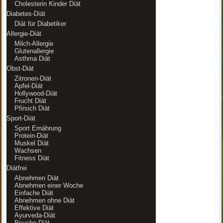
Cholesterin Kinder Diät
Diabetes-Diät
Diät für Diabetiker
Allergie-Diät
Milch-Allergie
Glutenallergie
Asthma Diät
Obst-Diät
Zitronen-Diät
Apfel-Diät
Hollywood-Diät
Frucht Diät
Pfirsich Diät
Sport-Diät
Sport Ernährung
Protein-Diät
Muskel Diät
Wachsen
Fitness Diät
Diätfrei
Abnehmen Diät
Abnehmen einer Woche
Einfache Diät
Abnehmen ohne Diät
Effektive Diät
Ayurveda-Diät
Psycho-Diät