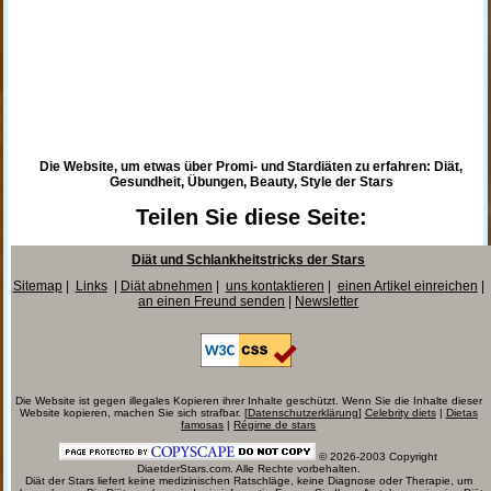
Die Website, um etwas über Promi- und Stardiäten zu erfahren: Diät,
Gesundheit, Übungen, Beauty, Style der Stars
Teilen Sie diese Seite:
Diät und Schlankheitstricks der Stars
Sitemap
|
Links
|
Diät abnehmen
|
uns kontaktieren
|
einen Artikel einreichen
|
an einen Freund senden
|
Newsletter
Die Website ist gegen illegales Kopieren ihrer Inhalte geschützt. Wenn Sie die Inhalte dieser
Website kopieren, machen Sie sich strafbar. [
Datenschutzerklärung
]
Celebrity diets
|
Dietas
famosas
|
Régime de stars
© 2026-2003 Copyright
DiaetderStars.com. Alle Rechte vorbehalten.
Diät der Stars liefert keine medizinischen Ratschläge, keine Diagnose oder Therapie, um