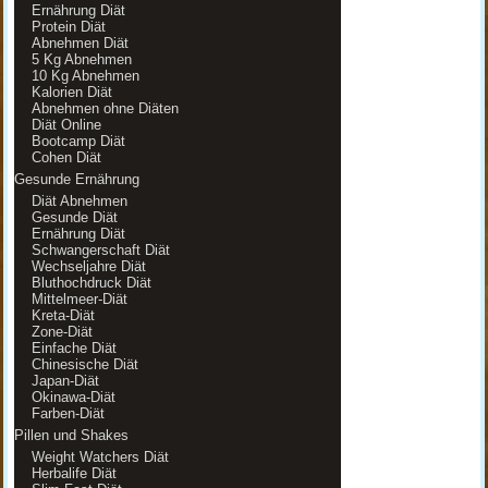
Ernährung Diät
Protein Diät
Abnehmen Diät
5 Kg Abnehmen
10 Kg Abnehmen
Kalorien Diät
Abnehmen ohne Diäten
Diät Online
Bootcamp Diät
Cohen Diät
Gesunde Ernährung
Diät Abnehmen
Gesunde Diät
Ernährung Diät
Schwangerschaft Diät
Wechseljahre Diät
Bluthochdruck Diät
Mittelmeer-Diät
Kreta-Diät
Zone-Diät
Einfache Diät
Chinesische Diät
Japan-Diät
Okinawa-Diät
Farben-Diät
Pillen und Shakes
Weight Watchers Diät
Herbalife Diät