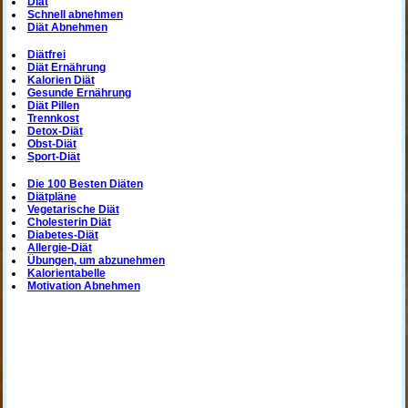
Diät
Schnell abnehmen
Diät Abnehmen
Diätfrei
Diät Ernährung
Kalorien Diät
Gesunde Ernährung
Diät Pillen
Trennkost
Detox-Diät
Obst-Diät
Sport-Diät
Die 100 Besten Diäten
Diätpläne
Vegetarische Diät
Cholesterin Diät
Diabetes-Diät
Allergie-Diät
Übungen, um abzunehmen
Kalorientabelle
Motivation Abnehmen