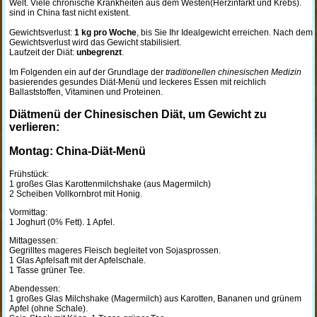
Welt. Viele chronische Krankheiten aus dem Westen(Herzinfarkt und Krebs).
sind in China fast nicht existent.
Gewichtsverlust:
1 kg pro Woche
, bis Sie Ihr Idealgewicht erreichen. Nach dem
Gewichtsverlust wird das Gewicht stabilisiert.
Laufzeit der Diät:
unbegrenzt
.
Im Folgenden ein auf der Grundlage der
traditionellen chinesischen Medizin
basierendes gesundes Diät-Menü und leckeres Essen mit reichlich
Ballaststoffen, Vitaminen und Proteinen.
Diätmenü der Chinesischen Diät, um Gewicht zu
verlieren:
Montag: China-Diät-Menü
Frühstück:
1 großes Glas Karottenmilchshake (aus Magermilch)
2 Scheiben Vollkornbrot mit Honig.
Vormittag:
1 Joghurt (0% Fett). 1 Apfel.
Mittagessen:
Gegrilltes mageres Fleisch begleitet von Sojasprossen.
1 Glas Apfelsaft mit der Apfelschale.
1 Tasse grüner Tee.
Abendessen:
1 großes Glas Milchshake (Magermilch) aus Karotten, Bananen und grünem
Apfel (ohne Schale).