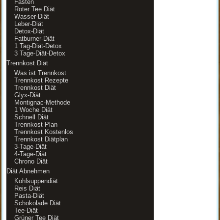
Fasten
Roter Tee Diät
Wasser-Diät
Leber-Diät
Detox-Diät
Fatburner-Diät
1 Tag-Diät-Detox
3 Tage-Diät-Detox
Trennkost Diät
Was ist Trennkost
Trennkost Rezepte
Trennkost Diät
Glyx-Diät
Montignac-Methode
1 Woche Diät
Schnell Diät
Trennkost Plan
Trennkost Kostenlos
Trennkost Diätplan
3-Tage-Diät
4-Tage-Diät
Chrono Diät
Diät Abnehmen
Kohlsuppendiät
Reis Diät
Pasta-Diät
Schokolade Diät
Tee-Diät
Grüner Tee Diät