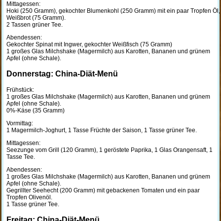
Mittagessen:
Hoki (250 Gramm), gekochter Blumenkohl (250 Gramm) mit ein paar Tropfen Öl,
Weißbrot (75 Gramm).
2 Tassen grüner Tee.
Abendessen:
Gekochter Spinat mit Ingwer, gekochter Weißfisch (75 Gramm)
1 großes Glas Milchshake (Magermilch) aus Karotten, Bananen und grünem
Apfel (ohne Schale).
Donnerstag: China-Diät-Menü
Frühstück:
1 großes Glas Milchshake (Magermilch) aus Karotten, Bananen und grünem
Apfel (ohne Schale).
0%-Käse (35 Gramm)
Vormittag:
1 Magermilch-Joghurt, 1 Tasse Früchte der Saison, 1 Tasse grüner Tee.
Mittagessen:
Seezunge vom Grill (120 Gramm), 1 geröstete Paprika, 1 Glas Orangensaft, 1
Tasse Tee.
Abendessen:
1 großes Glas Milchshake (Magermilch) aus Karotten, Bananen und grünem
Apfel (ohne Schale).
Gegrillter Seehecht (200 Gramm) mit gebackenen Tomaten und ein paar
Tropfen Olivenöl.
1 Tasse grüner Tee.
Freitag: China-Diät-Menü