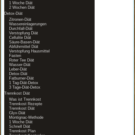
1 Woche Diät
2 Wochen Diät
Detox-Diät
Zitronen-Diät
Wassereinlagerungen
Durchfall-Diät
Verstopfung Diät
Cellulite Diät
Säure-Basen-Diät
Abführmittel Diät
Verstopfung Hausmittel
Fasten
Roter Tee Diät
Wasser-Diät
Leber-Diät
Detox-Diät
Fatburner-Diät
1 Tag-Diät-Detox
3 Tage-Diät-Detox
Trennkost Diät
Was ist Trennkost
Trennkost Rezepte
Trennkost Diät
Glyx-Diät
Montignac-Methode
1 Woche Diät
Schnell Diät
Trennkost Plan