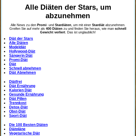
Alle Diäten der Stars, um
abzunehmen
Alle News zu den
Promi
- und
Stardiäten
, um mit einer
Stardiät
abzunehmen.
Greifen Sie auf mehr als
400 Diäten
zu und finden Sie heraus, wie man
schnell
Gewicht verliert
. Das ist unglaublich!
Diät der Stars
Alle Diäten
Modeldiät
Hollywood-Diät
Sängerin Diät
Promi-Diät
Diät
Schnell abnehmen
Diät Abnehmen
Diätfrei
Diät Ernährung
Kalorien Diät
Gesunde Ernährung
Diät Pillen
Trennkost
Detox-Diät
Obst-Diät
Sport-Diät
Die 100 Besten Diäten
Diätpläne
Vegetarische Diät