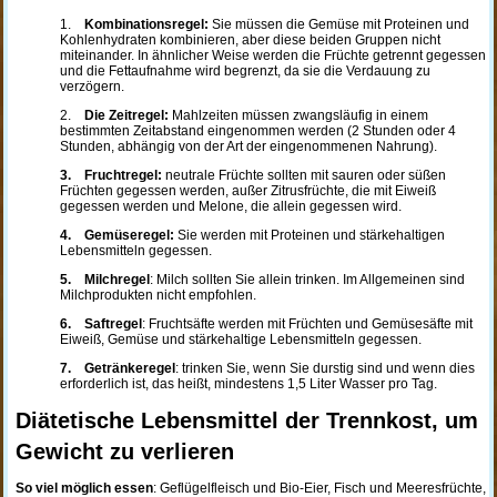
1.
Kombinationsregel:
Sie müssen die Gemüse mit Proteinen und
Kohlenhydraten kombinieren, aber diese beiden Gruppen nicht
miteinander. In ähnlicher Weise werden die Früchte getrennt gegessen
und die Fettaufnahme wird begrenzt, da sie die Verdauung zu
verzögern.
2.
Die Zeitregel:
Mahlzeiten müssen zwangsläufig in einem
bestimmten Zeitabstand eingenommen werden (2 Stunden oder 4
Stunden, abhängig von der Art der eingenommenen Nahrung).
3. Fruchtregel:
neutrale Früchte sollten mit sauren oder süßen
Früchten gegessen werden, außer Zitrusfrüchte, die mit Eiweiß
gegessen werden und Melone, die allein gegessen wird.
4. Gemüseregel:
Sie werden mit Proteinen und stärkehaltigen
Lebensmitteln gegessen.
5. Milchregel
: Milch sollten Sie allein trinken. Im Allgemeinen sind
Milchprodukten nicht empfohlen.
6. Saftregel
: Fruchtsäfte werden mit Früchten und Gemüsesäfte mit
Eiweiß, Gemüse und stärkehaltige Lebensmitteln gegessen.
7. Getränkeregel
: trinken Sie, wenn Sie durstig sind und wenn dies
erforderlich ist, das heißt, mindestens 1,5 Liter Wasser pro Tag.
Diätetische Lebensmittel der Trennkost, um
Gewicht zu verlieren
So viel möglich essen
: Geflügelfleisch und Bio-Eier, Fisch und Meeresfrüchte,