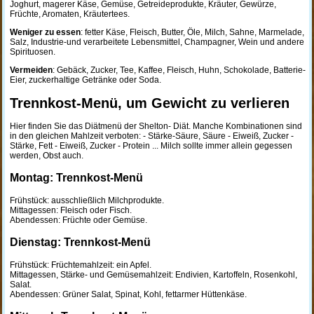
Joghurt, magerer Käse, Gemüse, Getreideprodukte, Kräuter, Gewürze,
Früchte, Aromaten, Kräutertees.
Weniger zu essen
: fetter Käse, Fleisch, Butter, Öle, Milch, Sahne, Marmelade,
Salz, Industrie-und verarbeitete Lebensmittel, Champagner, Wein und andere
Spirituosen.
Vermeiden
: Gebäck, Zucker, Tee, Kaffee, Fleisch, Huhn, Schokolade, Batterie-
Eier, zuckerhaltige Getränke oder Soda.
Trennkost-Menü, um Gewicht zu verlieren
Hier finden Sie das Diätmenü der Shelton- Diät. Manche Kombinationen sind
in den gleichen Mahlzeit verboten: - Stärke-Säure, Säure - Eiweiß, Zucker -
Stärke, Fett - Eiweiß, Zucker - Protein ... Milch sollte immer allein gegessen
werden, Obst auch.
Montag: Trennkost-Menü
Frühstück: ausschließlich Milchprodukte.
Mittagessen: Fleisch oder Fisch.
Abendessen: Früchte oder Gemüse.
Dienstag: Trennkost-Menü
Frühstück: Früchtemahlzeit: ein Apfel.
Mittagessen, Stärke- und Gemüsemahlzeit: Endivien, Kartoffeln, Rosenkohl,
Salat.
Abendessen: Grüner Salat, Spinat, Kohl, fettarmer Hüttenkäse.