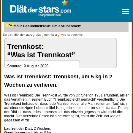
!!Zur Gesundheitsdiät, um abzunehmen!!
Du bist:
diät der stars
diät
trennkost
was ist trennkost
Trennkost:
“Was ist Trennkost”
Sonntag, 9 August 2026
Was ist Trennkost: Trennkost, um 5 kg in 2
Wochen zu verlieren.
Was ist Trennkost: Die Trennkost wurde von Dr. Shelton 1951 erfunden, als er
das Verfahren in seinem Buch "Trennkost leicht gemacht" veröffentlicht. Die
Trennkost
behauptet, dass jede Mahlzeit (oder alle Mahlzeiten am Tag) sich
auf einer einzigen Lebensmittel-Kategorie konzentrieren sollte, da das Prinzip
der Diät ist, dass jedes Lebensmittel, das einzeln gegessen wird nicht dick
macht. Das verzehrte Essen ist nicht wichtig ist, es ist die Zeit und wie es
gegessen wird!
Laufzeit der Diät:
2 Wochen.
Gewichtsverlust:
bis zu 5 kg.