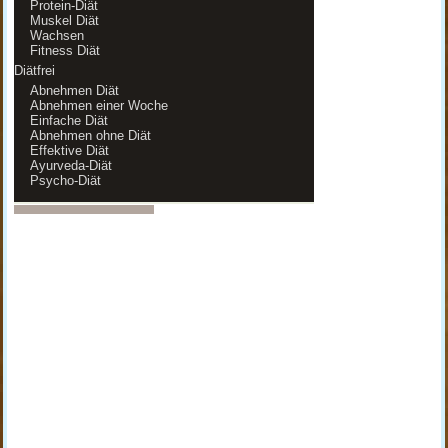
Protein-Diät
Muskel Diät
Wachsen
Fitness Diät
Diätfrei
Abnehmen Diät
Abnehmen einer Woche
Einfache Diät
Abnehmen ohne Diät
Effektive Diät
Ayurveda-Diät
Psycho-Diät