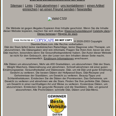
Sitemap
|
Links
|
Diät abnehmen
|
uns kontaktieren
|
einen Artikel
einreichen
|
an einen Freund senden
|
Newsletter
Die Website ist gegen illegales Kopieren ihrer Inhalte geschützt. Wenn Sie die Inhalte
dieser Website kopieren, machen Sie sich strafbar. [
Datenschutzerklärung
]
Celebrity diets
|
Dietas famosas
|
Régime de stars
© 2026-2003 Copyright
DiaetderStars.com. Alle Rechte vorbehalten.
Diät der Stars liefert keine medizinischen Ratschläge, keine Diagnose oder Therapie, um
abzunehmen. Die Diätangaben sind rein informativ. Fragen Sie Ihren Arzt, bevor sie eine
Diät machen, besonders wenn Sie Gesundheitsprobleme haben. Der Autor dieser Website
ist nicht für den Gebrauch, den der Leser von den Inhalten dieser Seite macht,
verantwortlich.
Ernährung Informationen
anschauen.
Alle Diäten um abzunehmen, Mehr als 400 Gratisdiäten, um abzunehmen: Diät der Stars,
Weight Watchers, Diäternährung und abnehmen. Schnell abnehmen mit einer guten
Ernährungsweise. Gesundheitsdiät und Diätrezepte. Diät, um mit Diät und guter Ernährung
Gewicht zu verlieren. Die besten Diäten der Hollywood-Stars. Diät-Rezepte und
Geheimnisse der Stardiäten, um Gewicht zu verlieren. Beauty-Tipps und
Schlankheitskuren. Entdecken Sie die Diäten der Prominenten. Das Geheimnis, um
Gewicht zu verlieren und abnehmen wie die Stars. Finden Sie Ihre perfekte Diät. Diäten,
um Gewicht in einer nachhaltigen Art und Weise zu verlieren. Kostenlose Diäten, um
abzunehmen. Entdecken Sie gesunde Rezepte und die Stardiäten. Diät, um gesund
abzunehmen. Alle Promi-Diäten: schnelle Diät, Diäten und Diät-Menü.