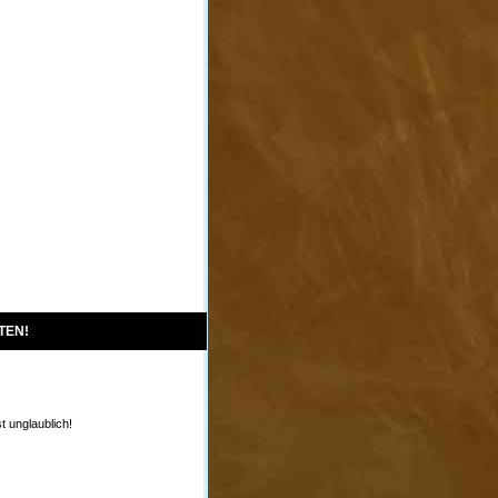
TEN!
st unglaublich!