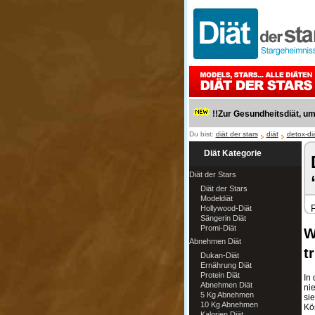
!!Zur Gesundheitsdiät, u
Du bist:
diät der stars
diät
detox-di
Diät Kategorie
Diät der Stars
Diät der Stars
Modeldiät
F
Hollywood-Diät
Sängerin Diät
Promi-Diät
W
Abnehmen Diät
t
Dukan-Diät
Ernährung Diät
Protein Diät
In 
Abnehmen Diät
ni
5 Kg Abnehmen
si
10 Kg Abnehmen
Kö
Kalorien Diät