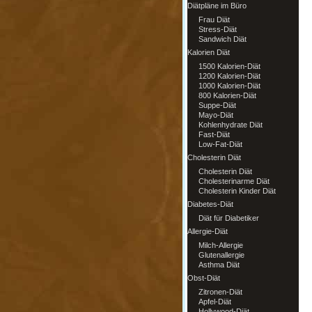
Diätpläne im Büro
Frau Diät
Stress-Diät
Sandwich Diät
Kalorien Diät
1500 Kalorien-Diät
1200 Kalorien-Diät
1000 Kalorien-Diät
800 Kalorien-Diät
Suppe-Diät
Mayo-Diät
Kohlenhydrate Diät
Fast-Diät
Low-Fat-Diät
Cholesterin Diät
Cholesterin Diät
Cholesterinarme Diät
Cholesterin Kinder Diät
Diabetes-Diät
Diät für Diabetiker
Allergie-Diät
Milch-Allergie
Glutenallergie
Asthma Diät
Obst-Diät
Zitronen-Diät
Apfel-Diät
Hollywood-Diät