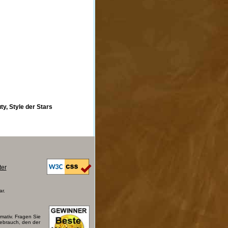
y, Style der Stars
ter
ar.
mativ. Fragen Sie
Gebrauch, den der