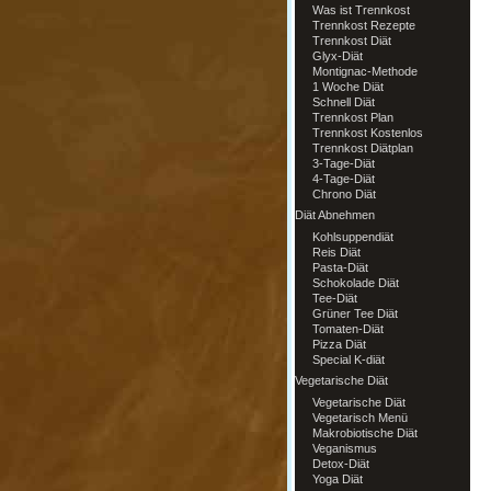
Was ist Trennkost
Trennkost Rezepte
Trennkost Diät
Glyx-Diät
Montignac-Methode
1 Woche Diät
Schnell Diät
Trennkost Plan
Trennkost Kostenlos
Trennkost Diätplan
3-Tage-Diät
4-Tage-Diät
Chrono Diät
Diät Abnehmen
Kohlsuppendiät
Reis Diät
Pasta-Diät
Schokolade Diät
Tee-Diät
Grüner Tee Diät
Tomaten-Diät
Pizza Diät
Special K-diät
Vegetarische Diät
Vegetarische Diät
Vegetarisch Menü
Makrobiotische Diät
Veganismus
Detox-Diät
Yoga Diät