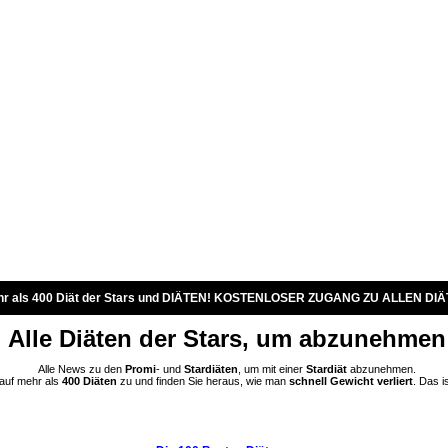
r als 400 Diät der Stars und DIÄTEN! KOSTENLOSER ZUGANG ZU ALLEN DIÄ
Alle Diäten der Stars, um abzunehmen
Alle News zu den
Promi
- und
Stardiäten
, um mit einer
Stardiät
abzunehmen.
 auf mehr als
400 Diäten
zu und finden Sie heraus, wie man
schnell Gewicht verliert
. Das i