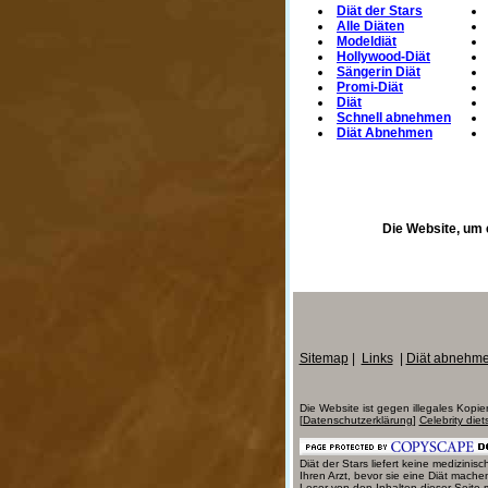
Diät der Stars
Alle Diäten
Modeldiät
Hollywood-Diät
Sängerin Diät
Promi-Diät
Diät
Schnell abnehmen
Diät Abnehmen
Die Website, um 
Sitemap
|
Links
|
Diät abnehm
Die Website ist gegen illegales Kopie
[
Datenschutzerklärung
]
Celebrity diet
Diät der Stars liefert keine medizin
Ihren Arzt, bevor sie eine Diät mach
Leser von den Inhalten dieser Seite 