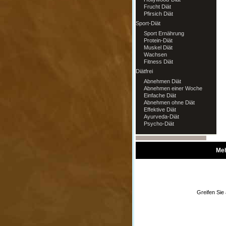
Frucht Diät
Pfirsich Diät
Sport-Diät
Sport Ernährung
Protein-Diät
Muskel Diät
Wachsen
Fitness Diät
Diätfrei
Abnehmen Diät
Abnehmen einer Woche
Einfache Diät
Abnehmen ohne Diät
Effektive Diät
Ayurveda-Diät
Psycho-Diät
Meh
Greifen Sie