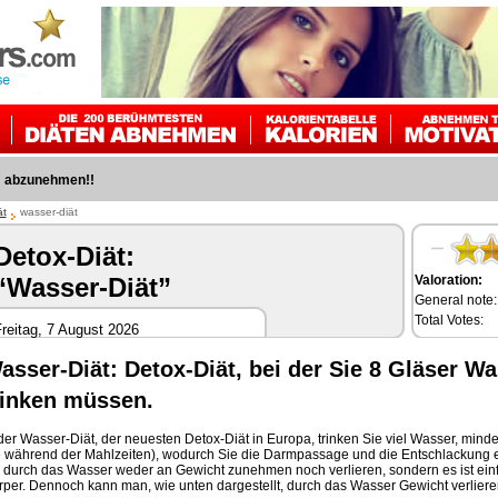
m abzunehmen!!
ät
wasser-diät
Detox-Diät:
Valoration:
“Wasser-Diät”
General note:
Total Votes:
reitag, 7 August 2026
asser-Diät: Detox-Diät, bei der Sie 8 Gläser W
rinken müssen.
der Wasser-Diät, der neuesten Detox-Diät in Europa, trinken Sie viel Wasser, mindes
e während der Mahlzeiten), wodurch Sie die Darmpassage und die Entschlackung er
e durch das Wasser weder an Gewicht zunehmen noch verlieren, sondern es ist einf
rper. Dennoch kann man, wie unten dargestellt, durch das Wasser Gewicht verliere