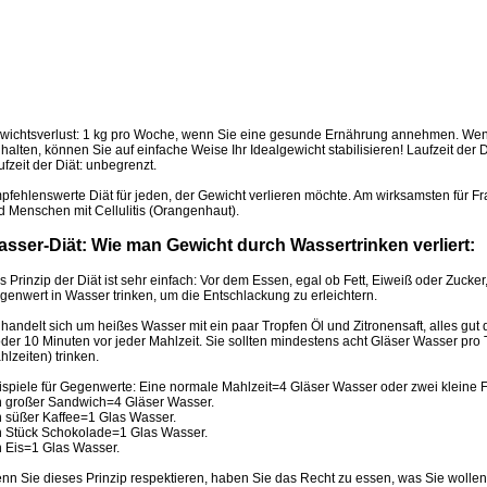
wichtsverlust: 1 kg pro Woche, wenn Sie eine gesunde Ernährung annehmen. Wenn 
halten, können Sie auf einfache Weise Ihr Idealgewicht stabilisieren! Laufzeit der 
fzeit der Diät: unbegrenzt.
pfehlenswerte Diät für jeden, der Gewicht verlieren möchte. Am wirksamsten für 
d Menschen mit Cellulitis (Orangenhaut).
sser-Diät: Wie man Gewicht durch Wassertrinken verliert:
 Prinzip der Diät ist sehr einfach: Vor dem Essen, egal ob Fett, Eiweiß oder Zucker
genwert in Wasser trinken, um die Entschlackung zu erleichtern.
handelt sich um heißes Wasser mit ein paar Tropfen Öl und Zitronensaft, alles gut
der 10 Minuten vor jeder Mahlzeit. Sie sollten mindestens acht Gläser Wasser pro T
lzeiten) trinken.
ispiele für Gegenwerte: Eine normale Mahlzeit=4 Gläser Wasser oder zwei kleine Fla
n großer Sandwich=4 Gläser Wasser.
n süßer Kaffee=1 Glas Wasser.
n Stück Schokolade=1 Glas Wasser.
n Eis=1 Glas Wasser.
nn Sie dieses Prinzip respektieren, haben Sie das Recht zu essen, was Sie wollen,