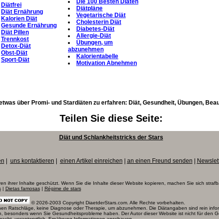
Die 100 Besten Diäten
Diätfrei
Diätpläne
Diät Ernährung
Vegetarische Diät
Kalorien Diät
Cholesterin Diät
Gesunde Ernährung
Diabetes-Diät
Diät Pillen
Allergie-Diät
Trennkost
Übungen, um
Detox-Diät
abzunehmen
Obst-Diät
Kalorientabelle
Sport-Diät
Motivation Abnehmen
etwas über Promi- und Stardiäten zu erfahren: Diät, Gesundheit, Übungen, Beaut
Teilen Sie diese Seite:
Diät und Schlankheitstricks der Stars
en
|
uns kontaktieren
|
einen Artikel einreichen
|
an einen Freund senden
|
Newslet
ren ihrer Inhalte geschützt. Wenn Sie die Inhalte dieser Website kopieren, machen Sie sich strafb
s
|
Dietas famosas
|
Régime de stars
© 2026-2003 Copyright DiaetderStars.com. Alle Rechte vorbehalten.
ischen Ratschläge, keine Diagnose oder Therapie, um abzunehmen. Die Diätangaben sind rein infor
en, besonders wenn Sie Gesundheitsprobleme haben. Der Autor dieser Website ist nicht für den 
macht, verantwortlich.
Ernährung Informationen
anschauen.