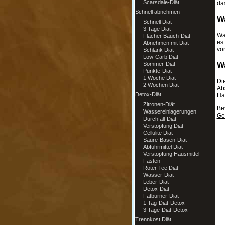
Scarsdale-Diät
da
Schnell abnehmen
Wa
Schnell Diät
3 Tage Diät
Was
Flacher Bauch-Diät
es
Abnehmen mit Diät
vo
Schlank Diät
Low-Carb Diät
Sommer-Diät
Wa
Punkte-Diät
1 Woche Diät
Di
2 Wochen Diät
Abs
Detox-Diät
Ha
Zitronen-Diät
Be
Wassereinlagerungen
Ge
Durchfall-Diät
Verstopfung Diät
Cellulite Diät
Säure-Basen-Diät
Abführmittel Diät
Verstopfung Hausmittel
Fasten
Roter Tee Diät
Wasser-Diät
Leber-Diät
Detox-Diät
Fatburner-Diät
1 Tag-Diät-Detox
3 Tage-Diät-Detox
Trennkost Diät