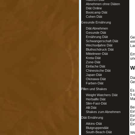
Abnehmen ohne Diäten
Diät Online
Bootcamp Diät
Cohen Diät
Gesunde Ernährung
Diät Abnehmen
Gesunde Diät
Ernährung Diät
Ge
Schwangerschaft Diät
ein
Wechseljahre Diät
Lau
Bluthochdruck Diät
Mittelmeer-Diät
Em
Kreta-Diät
un
Zone-Diät
Einfache Diät
Wa
Chinesische Diät
Japan-Diät
Das
Okinawa-Diät
Ge
Farben-Diät
Pillen und Shakes
Es 
5 o
Weight Watchers Diät
Mah
Herbalife Diät
Slim-Fast-Diät
Be
Alli Diät
Ei
Shakes zum Abnehmen
Ei
Diät Ernährung
Ei
Atkins-Diät
Ei
Blutgruppendiät
South-Beach-Diät
We